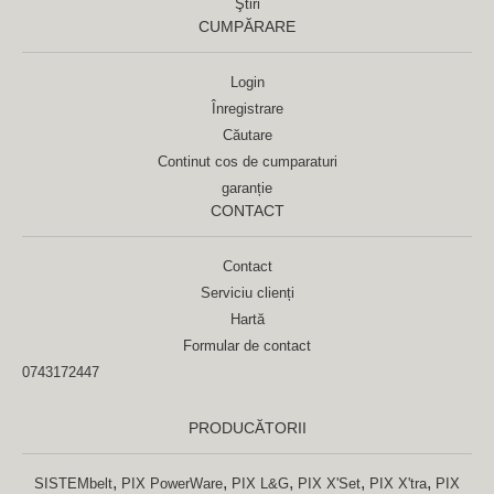
Ştiri
CUMPĂRARE
Login
Înregistrare
Căutare
Continut cos de cumparaturi
garanție
CONTACT
Contact
Serviciu clienți
Hartă
Formular de contact
0743172447
PRODUCĂTORII
,
,
,
,
,
SISTEMbelt
PIX PowerWare
PIX L&G
PIX X'Set
PIX X'tra
PIX