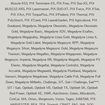
,
,
,
,
Muscle-XS3
PIX Terminator-XS
PIX Fras
PIX Duo-XS
PIX
,
,
,
,
,
MUSCLE-XR3
PIX Lawnmaster
PIX DUO-XT
PIX Force
PIX X'Set
,
,
,
,
PIX X'Act
PIX TorquePlus
PIX X'Pedient
PIX Thermal
PIX
,
,
,
,
PolyStrech
PIX X'Ceed
PIX Lawn&Garden
PIX Agricultural
PIX
,
,
,
Duraband
Megadyne
Megadyne Oleostatic
Megadyne Oleostatic
,
,
,
,
Gold
Megadyne Basic
Megadyne XDV
Megadyne Esaflex
,
,
,
Megadyne Megapulley
Megadyne Linea Gold
Megadyne Linea X
,
,
Megadyne Gold Label
Megadyne Megasync RPP
Megadyne
,
,
Megasync Silver
Megadyne Megasync Gold
Megadyne Megasync
,
,
,
Titanium
Megadyne Megaflex
Megadyne Megapower
Megadyne
,
,
,
Megasync Imperial
Megadyne RR
Megadyne Megarib
Megadyne PV
,
,
,
Elastic
Megadyne Megaflat
Megadyne Contrafor
Megadyne
,
,
,
Acculink
Megadyne Megaweld
Megadyne Pluriband
Megadyne
,
,
,
Varisect
Megadyne Megalinear
Megadyne Cable Pull
Megadyne Pull
,
,
,
,
,
,
Down
Megadyne Millbelts
Challenge
SIT
Sati / Challenge
Sati****
,
,
,
,
,
SIT / Sati
Optibelt
Optibelt VB
Optibelt TX
Optibelt SK
Optibelt
,
,
,
,
,
,
Red Power
Optibelt XE
SWR
Hutchinson
Gates
Mitsuboshi
,
,
,
,
,
,
,
ConCar
N/A
Omec
Morgensen
Vision
Tagex
A4M/SMI
PIX
,
,
,
,
,
,
,
,
HARVESTER
BEA
TEA
Stagnoli
CRAFT
FAG
INA
SOG