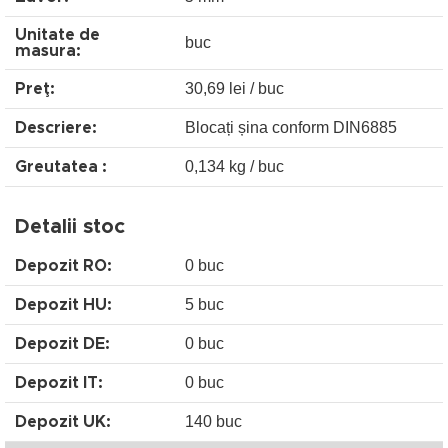
Unitate de
buc
masura:
30,69 lei / buc
Preţ:
Blocați șina conform DIN6885
Descriere:
0,134 kg / buc
Greutatea :
Detalii stoc
0 buc
Depozit RO:
5 buc
Depozit HU:
0 buc
Depozit DE:
0 buc
Depozit IT:
140 buc
Depozit UK: