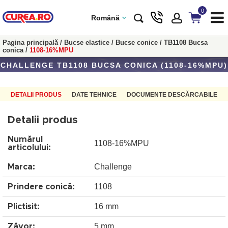
0
Română
Pagina principală
/
Bucse elastice
/
Bucse conice
/
TB1108 Bucsa
conica
/
1108-16%MPU
CHALLENGE TB1108 BUCSA CONICA (1108-16%MPU)
DETALII PRODUS
DATE TEHNICE
DOCUMENTE DESCĂRCABILE
Detalii produs
Numărul
1108-16%MPU
articolului:
Challenge
Marca:
1108
Prindere conică:
16 mm
Plictisit:
5 mm
Zăvor: