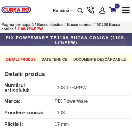
0
Română
Pagina principală
/
Bucse elastice
/
Bucse conice
/
TB1108 Bucsa
conica
/
1108-17%PPW
PIX POWERWARE TB1108 BUCSA CONICA (1108-
17%PPW)
DETALII PRODUS
DATE TEHNICE
DOCUMENTE DESCĂRCABILE
Detalii produs
Numărul
1108-17%PPW
articolului:
PIX PowerWare
Marca:
1108
Prindere conică:
17 mm
Plictisit: