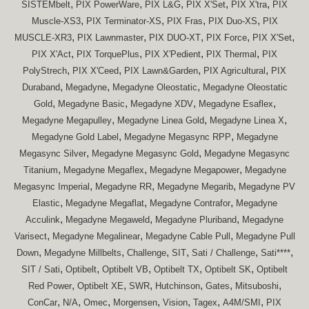
,
,
,
,
,
SISTEMbelt
PIX PowerWare
PIX L&G
PIX X'Set
PIX X'tra
PIX
,
,
,
,
Muscle-XS3
PIX Terminator-XS
PIX Fras
PIX Duo-XS
PIX
,
,
,
,
,
MUSCLE-XR3
PIX Lawnmaster
PIX DUO-XT
PIX Force
PIX X'Set
,
,
,
,
PIX X'Act
PIX TorquePlus
PIX X'Pedient
PIX Thermal
PIX
,
,
,
,
PolyStrech
PIX X'Ceed
PIX Lawn&Garden
PIX Agricultural
PIX
,
,
,
Duraband
Megadyne
Megadyne Oleostatic
Megadyne Oleostatic
,
,
,
,
Gold
Megadyne Basic
Megadyne XDV
Megadyne Esaflex
,
,
,
Megadyne Megapulley
Megadyne Linea Gold
Megadyne Linea X
,
,
Megadyne Gold Label
Megadyne Megasync RPP
Megadyne
,
,
Megasync Silver
Megadyne Megasync Gold
Megadyne Megasync
,
,
,
Titanium
Megadyne Megaflex
Megadyne Megapower
Megadyne
,
,
,
Megasync Imperial
Megadyne RR
Megadyne Megarib
Megadyne PV
,
,
,
Elastic
Megadyne Megaflat
Megadyne Contrafor
Megadyne
,
,
,
Acculink
Megadyne Megaweld
Megadyne Pluriband
Megadyne
,
,
,
Varisect
Megadyne Megalinear
Megadyne Cable Pull
Megadyne Pull
,
,
,
,
,
,
Down
Megadyne Millbelts
Challenge
SIT
Sati / Challenge
Sati****
,
,
,
,
,
SIT / Sati
Optibelt
Optibelt VB
Optibelt TX
Optibelt SK
Optibelt
,
,
,
,
,
,
Red Power
Optibelt XE
SWR
Hutchinson
Gates
Mitsuboshi
,
,
,
,
,
,
,
ConCar
N/A
Omec
Morgensen
Vision
Tagex
A4M/SMI
PIX