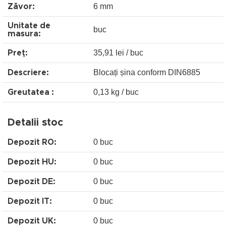
6 mm
Zăvor:
Unitate de
buc
masura:
35,91 lei / buc
Preţ:
Blocați șina conform DIN6885
Descriere:
0,13 kg / buc
Greutatea :
Detalii stoc
0 buc
Depozit RO:
0 buc
Depozit HU:
0 buc
Depozit DE:
0 buc
Depozit IT:
0 buc
Depozit UK: