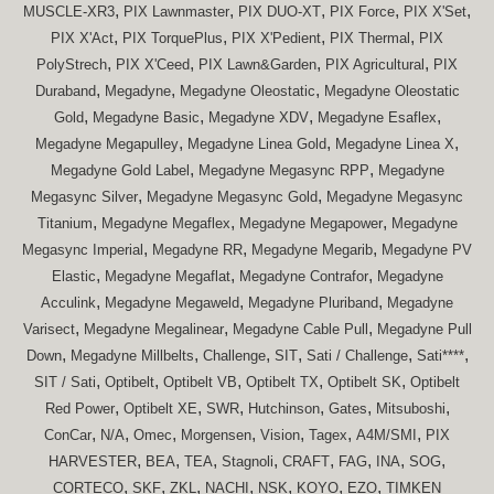
,
,
,
,
,
MUSCLE-XR3
PIX Lawnmaster
PIX DUO-XT
PIX Force
PIX X'Set
,
,
,
,
PIX X'Act
PIX TorquePlus
PIX X'Pedient
PIX Thermal
PIX
,
,
,
,
PolyStrech
PIX X'Ceed
PIX Lawn&Garden
PIX Agricultural
PIX
,
,
,
Duraband
Megadyne
Megadyne Oleostatic
Megadyne Oleostatic
,
,
,
,
Gold
Megadyne Basic
Megadyne XDV
Megadyne Esaflex
,
,
,
Megadyne Megapulley
Megadyne Linea Gold
Megadyne Linea X
,
,
Megadyne Gold Label
Megadyne Megasync RPP
Megadyne
,
,
Megasync Silver
Megadyne Megasync Gold
Megadyne Megasync
,
,
,
Titanium
Megadyne Megaflex
Megadyne Megapower
Megadyne
,
,
,
Megasync Imperial
Megadyne RR
Megadyne Megarib
Megadyne PV
,
,
,
Elastic
Megadyne Megaflat
Megadyne Contrafor
Megadyne
,
,
,
Acculink
Megadyne Megaweld
Megadyne Pluriband
Megadyne
,
,
,
Varisect
Megadyne Megalinear
Megadyne Cable Pull
Megadyne Pull
,
,
,
,
,
,
Down
Megadyne Millbelts
Challenge
SIT
Sati / Challenge
Sati****
,
,
,
,
,
SIT / Sati
Optibelt
Optibelt VB
Optibelt TX
Optibelt SK
Optibelt
,
,
,
,
,
,
Red Power
Optibelt XE
SWR
Hutchinson
Gates
Mitsuboshi
,
,
,
,
,
,
,
ConCar
N/A
Omec
Morgensen
Vision
Tagex
A4M/SMI
PIX
,
,
,
,
,
,
,
,
HARVESTER
BEA
TEA
Stagnoli
CRAFT
FAG
INA
SOG
,
,
,
,
,
,
,
CORTECO
SKF
ZKL
NACHI
NSK
KOYO
EZO
TIMKEN