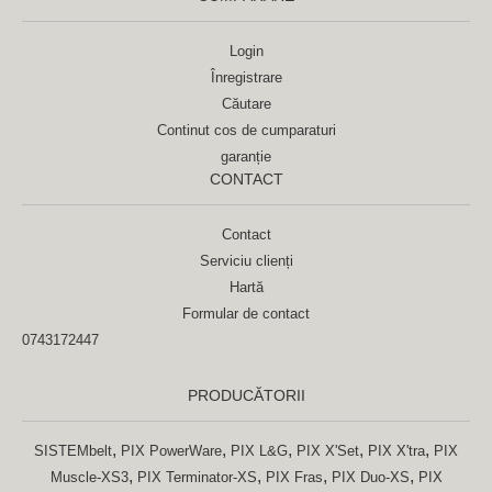
Login
Înregistrare
Căutare
Continut cos de cumparaturi
garanție
CONTACT
Contact
Serviciu clienți
Hartă
Formular de contact
0743172447
PRODUCĂTORII
,
,
,
,
,
SISTEMbelt
PIX PowerWare
PIX L&G
PIX X'Set
PIX X'tra
PIX
,
,
,
,
Muscle-XS3
PIX Terminator-XS
PIX Fras
PIX Duo-XS
PIX