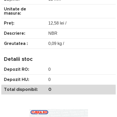
Unitate de
masura:
12,58 lei /
Preţ:
NBR
Descriere:
0,09 kg /
Greutatea :
Detalii stoc
0
Depozit RO:
0
Depozit HU:
Total disponibil:
0