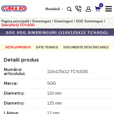
0
Română
Pagina principală
/
Simeringuri
/
Simeringuri
/
SOG Simeringuri
/
110x125x12 TC%SOG
SOG SOG SIMERINGURI (110X125X12 TC%SOG)
DETALII PRODUS
DATE TEHNICE
DOCUMENTE DESCĂRCABILE
Detalii produs
Numărul
110x125x12 TC%SOG
articolului:
SOG
Marca:
110 mm
Diametru:
125 mm
Diametru:
12 mm
Lățime: