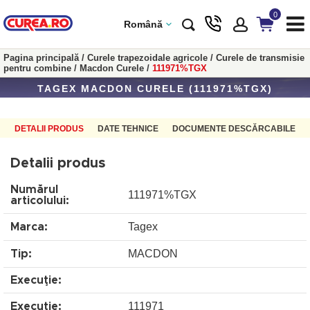
0
Română
Pagina principală
/
Curele trapezoidale agricole
/
Curele de transmisie
pentru combine
/
Macdon Curele
/
111971%TGX
TAGEX MACDON CURELE (111971%TGX)
DETALII PRODUS
DATE TEHNICE
DOCUMENTE DESCĂRCABILE
Detalii produs
Numărul
111971%TGX
articolului:
Tagex
Marca:
MACDON
Tip:
Execuţie:
111971
Execuţie: