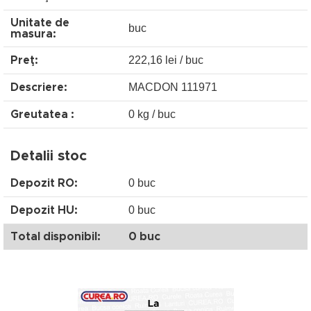
Unitate de
buc
masura:
222,16 lei / buc
Preţ:
MACDON 111971
Descriere:
0 kg / buc
Greutatea :
Detalii stoc
0 buc
Depozit RO:
0 buc
Depozit HU:
Total disponibil:
0 buc