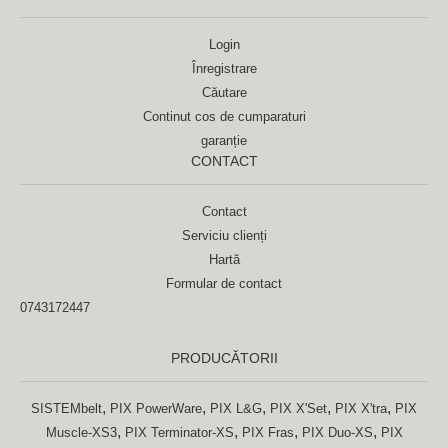
Login
Înregistrare
Căutare
Continut cos de cumparaturi
garanție
CONTACT
Contact
Serviciu clienți
Hartă
Formular de contact
0743172447
PRODUCĂTORII
,
,
,
,
,
SISTEMbelt
PIX PowerWare
PIX L&G
PIX X'Set
PIX X'tra
PIX
,
,
,
,
Muscle-XS3
PIX Terminator-XS
PIX Fras
PIX Duo-XS
PIX