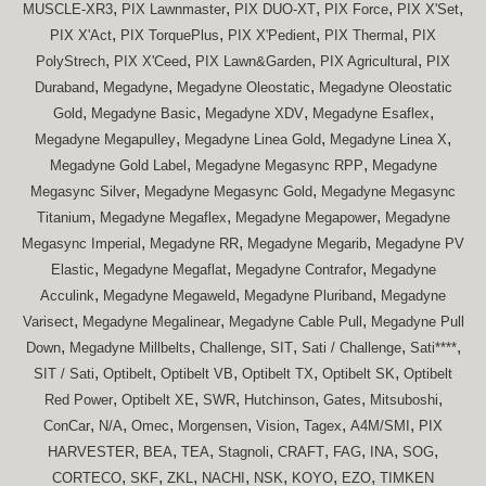
,
,
,
,
,
MUSCLE-XR3
PIX Lawnmaster
PIX DUO-XT
PIX Force
PIX X'Set
,
,
,
,
PIX X'Act
PIX TorquePlus
PIX X'Pedient
PIX Thermal
PIX
,
,
,
,
PolyStrech
PIX X'Ceed
PIX Lawn&Garden
PIX Agricultural
PIX
,
,
,
Duraband
Megadyne
Megadyne Oleostatic
Megadyne Oleostatic
,
,
,
,
Gold
Megadyne Basic
Megadyne XDV
Megadyne Esaflex
,
,
,
Megadyne Megapulley
Megadyne Linea Gold
Megadyne Linea X
,
,
Megadyne Gold Label
Megadyne Megasync RPP
Megadyne
,
,
Megasync Silver
Megadyne Megasync Gold
Megadyne Megasync
,
,
,
Titanium
Megadyne Megaflex
Megadyne Megapower
Megadyne
,
,
,
Megasync Imperial
Megadyne RR
Megadyne Megarib
Megadyne PV
,
,
,
Elastic
Megadyne Megaflat
Megadyne Contrafor
Megadyne
,
,
,
Acculink
Megadyne Megaweld
Megadyne Pluriband
Megadyne
,
,
,
Varisect
Megadyne Megalinear
Megadyne Cable Pull
Megadyne Pull
,
,
,
,
,
,
Down
Megadyne Millbelts
Challenge
SIT
Sati / Challenge
Sati****
,
,
,
,
,
SIT / Sati
Optibelt
Optibelt VB
Optibelt TX
Optibelt SK
Optibelt
,
,
,
,
,
,
Red Power
Optibelt XE
SWR
Hutchinson
Gates
Mitsuboshi
,
,
,
,
,
,
,
ConCar
N/A
Omec
Morgensen
Vision
Tagex
A4M/SMI
PIX
,
,
,
,
,
,
,
,
HARVESTER
BEA
TEA
Stagnoli
CRAFT
FAG
INA
SOG
,
,
,
,
,
,
,
CORTECO
SKF
ZKL
NACHI
NSK
KOYO
EZO
TIMKEN