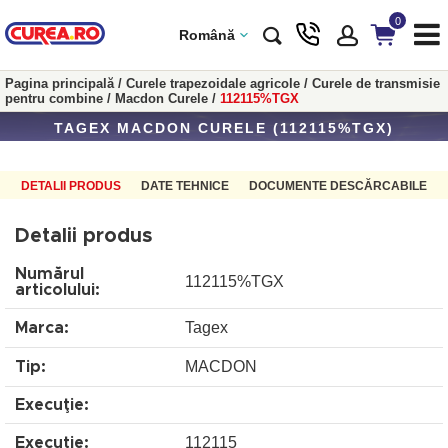
0
Română
Pagina principală
/
Curele trapezoidale agricole
/
Curele de transmisie
pentru combine
/
Macdon Curele
/
112115%TGX
TAGEX MACDON CURELE (112115%TGX)
DETALII PRODUS
DATE TEHNICE
DOCUMENTE DESCĂRCABILE
Detalii produs
Numărul
112115%TGX
articolului:
Tagex
Marca:
MACDON
Tip:
Execuţie:
112115
Execuţie: