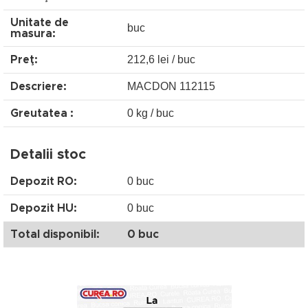
Unitate de
buc
masura:
212,6 lei / buc
Preţ:
MACDON 112115
Descriere:
0 kg / buc
Greutatea :
Detalii stoc
0 buc
Depozit RO:
0 buc
Depozit HU:
Total disponibil:
0 buc