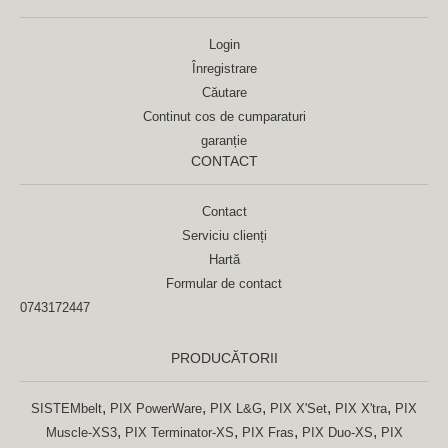
Login
Înregistrare
Căutare
Continut cos de cumparaturi
garanție
CONTACT
Contact
Serviciu clienți
Hartă
Formular de contact
0743172447
PRODUCĂTORII
,
,
,
,
,
SISTEMbelt
PIX PowerWare
PIX L&G
PIX X'Set
PIX X'tra
PIX
,
,
,
,
Muscle-XS3
PIX Terminator-XS
PIX Fras
PIX Duo-XS
PIX