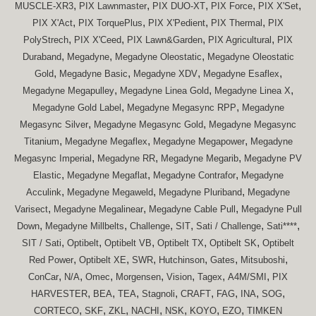
,
,
,
,
,
MUSCLE-XR3
PIX Lawnmaster
PIX DUO-XT
PIX Force
PIX X'Set
,
,
,
,
PIX X'Act
PIX TorquePlus
PIX X'Pedient
PIX Thermal
PIX
,
,
,
,
PolyStrech
PIX X'Ceed
PIX Lawn&Garden
PIX Agricultural
PIX
,
,
,
Duraband
Megadyne
Megadyne Oleostatic
Megadyne Oleostatic
,
,
,
,
Gold
Megadyne Basic
Megadyne XDV
Megadyne Esaflex
,
,
,
Megadyne Megapulley
Megadyne Linea Gold
Megadyne Linea X
,
,
Megadyne Gold Label
Megadyne Megasync RPP
Megadyne
,
,
Megasync Silver
Megadyne Megasync Gold
Megadyne Megasync
,
,
,
Titanium
Megadyne Megaflex
Megadyne Megapower
Megadyne
,
,
,
Megasync Imperial
Megadyne RR
Megadyne Megarib
Megadyne PV
,
,
,
Elastic
Megadyne Megaflat
Megadyne Contrafor
Megadyne
,
,
,
Acculink
Megadyne Megaweld
Megadyne Pluriband
Megadyne
,
,
,
Varisect
Megadyne Megalinear
Megadyne Cable Pull
Megadyne Pull
,
,
,
,
,
,
Down
Megadyne Millbelts
Challenge
SIT
Sati / Challenge
Sati****
,
,
,
,
,
SIT / Sati
Optibelt
Optibelt VB
Optibelt TX
Optibelt SK
Optibelt
,
,
,
,
,
,
Red Power
Optibelt XE
SWR
Hutchinson
Gates
Mitsuboshi
,
,
,
,
,
,
,
ConCar
N/A
Omec
Morgensen
Vision
Tagex
A4M/SMI
PIX
,
,
,
,
,
,
,
,
HARVESTER
BEA
TEA
Stagnoli
CRAFT
FAG
INA
SOG
,
,
,
,
,
,
,
CORTECO
SKF
ZKL
NACHI
NSK
KOYO
EZO
TIMKEN