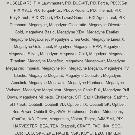
,
,
,
,
,
MUSCLE-XR3
PIX Lawnmaster
PIX DUO-XT
PIX Force
PIX X'Set
,
,
,
,
PIX X'Act
PIX TorquePlus
PIX X'Pedient
PIX Thermal
PIX
,
,
,
,
PolyStrech
PIX X'Ceed
PIX Lawn&Garden
PIX Agricultural
PIX
,
,
,
Duraband
Megadyne
Megadyne Oleostatic
Megadyne Oleostatic
,
,
,
,
Gold
Megadyne Basic
Megadyne XDV
Megadyne Esaflex
,
,
,
Megadyne Megapulley
Megadyne Linea Gold
Megadyne Linea X
,
,
Megadyne Gold Label
Megadyne Megasync RPP
Megadyne
,
,
Megasync Silver
Megadyne Megasync Gold
Megadyne Megasync
,
,
,
Titanium
Megadyne Megaflex
Megadyne Megapower
Megadyne
,
,
,
Megasync Imperial
Megadyne RR
Megadyne Megarib
Megadyne PV
,
,
,
Elastic
Megadyne Megaflat
Megadyne Contrafor
Megadyne
,
,
,
Acculink
Megadyne Megaweld
Megadyne Pluriband
Megadyne
,
,
,
Varisect
Megadyne Megalinear
Megadyne Cable Pull
Megadyne Pull
,
,
,
,
,
,
Down
Megadyne Millbelts
Challenge
SIT
Sati / Challenge
Sati****
,
,
,
,
,
SIT / Sati
Optibelt
Optibelt VB
Optibelt TX
Optibelt SK
Optibelt
,
,
,
,
,
,
Red Power
Optibelt XE
SWR
Hutchinson
Gates
Mitsuboshi
,
,
,
,
,
,
,
ConCar
N/A
Omec
Morgensen
Vision
Tagex
A4M/SMI
PIX
,
,
,
,
,
,
,
,
HARVESTER
BEA
TEA
Stagnoli
CRAFT
FAG
INA
SOG
,
,
,
,
,
,
,
CORTECO
SKF
ZKL
NACHI
NSK
KOYO
EZO
TIMKEN