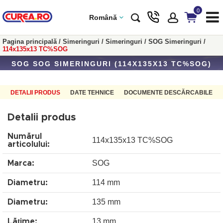
0
Română
Pagina principală
/
Simeringuri
/
Simeringuri
/
SOG Simeringuri
/
114x135x13 TC%SOG
SOG SOG SIMERINGURI (114X135X13 TC%SOG)
DETALII PRODUS
DATE TEHNICE
DOCUMENTE DESCĂRCABILE
Detalii produs
Numărul
114x135x13 TC%SOG
articolului:
SOG
Marca:
114 mm
Diametru:
135 mm
Diametru:
13 mm
Lățime: