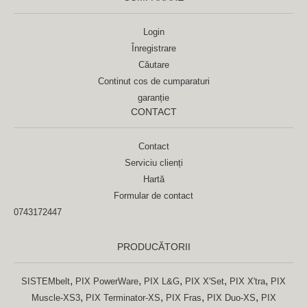
Login
Înregistrare
Căutare
Continut cos de cumparaturi
garanție
CONTACT
Contact
Serviciu clienți
Hartă
Formular de contact
0743172447
PRODUCĂTORII
,
,
,
,
,
SISTEMbelt
PIX PowerWare
PIX L&G
PIX X'Set
PIX X'tra
PIX
,
,
,
,
Muscle-XS3
PIX Terminator-XS
PIX Fras
PIX Duo-XS
PIX