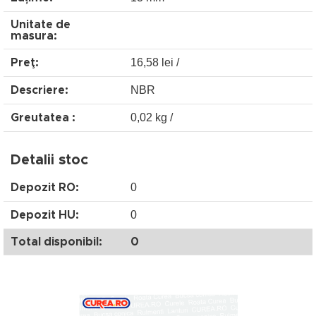
Unitate de
masura:
16,58 lei /
Preţ:
NBR
Descriere:
0,02 kg /
Greutatea :
Detalii stoc
0
Depozit RO:
0
Depozit HU:
Total disponibil:
0