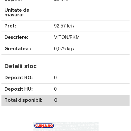
Unitate de
masura:
92,57 lei /
Preţ:
VITON/FKM
Descriere:
0,075 kg /
Greutatea :
Detalii stoc
0
Depozit RO:
0
Depozit HU:
Total disponibil:
0