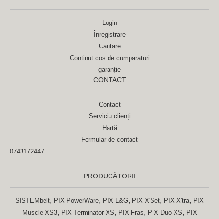
Login
Înregistrare
Căutare
Continut cos de cumparaturi
garanție
CONTACT
Contact
Serviciu clienți
Hartă
Formular de contact
0743172447
PRODUCĂTORII
,
,
,
,
,
SISTEMbelt
PIX PowerWare
PIX L&G
PIX X'Set
PIX X'tra
PIX
,
,
,
,
Muscle-XS3
PIX Terminator-XS
PIX Fras
PIX Duo-XS
PIX