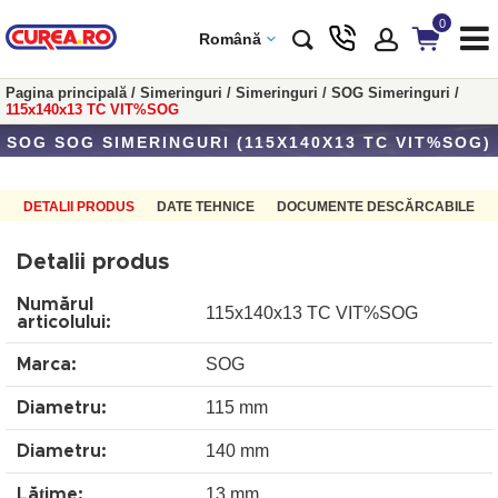
0
Română
Pagina principală
/
Simeringuri
/
Simeringuri
/
SOG Simeringuri
/
115x140x13 TC VIT%SOG
SOG SOG SIMERINGURI (115X140X13 TC VIT%SOG)
DETALII PRODUS
DATE TEHNICE
DOCUMENTE DESCĂRCABILE
Detalii produs
Numărul
115x140x13 TC VIT%SOG
articolului:
SOG
Marca:
115 mm
Diametru:
140 mm
Diametru:
13 mm
Lățime: