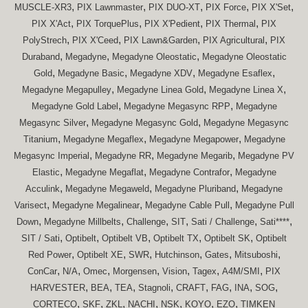
,
,
,
,
,
MUSCLE-XR3
PIX Lawnmaster
PIX DUO-XT
PIX Force
PIX X'Set
,
,
,
,
PIX X'Act
PIX TorquePlus
PIX X'Pedient
PIX Thermal
PIX
,
,
,
,
PolyStrech
PIX X'Ceed
PIX Lawn&Garden
PIX Agricultural
PIX
,
,
,
Duraband
Megadyne
Megadyne Oleostatic
Megadyne Oleostatic
,
,
,
,
Gold
Megadyne Basic
Megadyne XDV
Megadyne Esaflex
,
,
,
Megadyne Megapulley
Megadyne Linea Gold
Megadyne Linea X
,
,
Megadyne Gold Label
Megadyne Megasync RPP
Megadyne
,
,
Megasync Silver
Megadyne Megasync Gold
Megadyne Megasync
,
,
,
Titanium
Megadyne Megaflex
Megadyne Megapower
Megadyne
,
,
,
Megasync Imperial
Megadyne RR
Megadyne Megarib
Megadyne PV
,
,
,
Elastic
Megadyne Megaflat
Megadyne Contrafor
Megadyne
,
,
,
Acculink
Megadyne Megaweld
Megadyne Pluriband
Megadyne
,
,
,
Varisect
Megadyne Megalinear
Megadyne Cable Pull
Megadyne Pull
,
,
,
,
,
,
Down
Megadyne Millbelts
Challenge
SIT
Sati / Challenge
Sati****
,
,
,
,
,
SIT / Sati
Optibelt
Optibelt VB
Optibelt TX
Optibelt SK
Optibelt
,
,
,
,
,
,
Red Power
Optibelt XE
SWR
Hutchinson
Gates
Mitsuboshi
,
,
,
,
,
,
,
ConCar
N/A
Omec
Morgensen
Vision
Tagex
A4M/SMI
PIX
,
,
,
,
,
,
,
,
HARVESTER
BEA
TEA
Stagnoli
CRAFT
FAG
INA
SOG
,
,
,
,
,
,
,
CORTECO
SKF
ZKL
NACHI
NSK
KOYO
EZO
TIMKEN