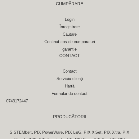
CUMPĂRARE
Login
Înregistrare
Căutare
Continut cos de cumparaturi
garanție
CONTACT
Contact
Serviciu clienți
Hartă
Formular de contact
0743172447
PRODUCĂTORII
,
,
,
,
,
SISTEMbelt
PIX PowerWare
PIX L&G
PIX X'Set
PIX X'tra
PIX