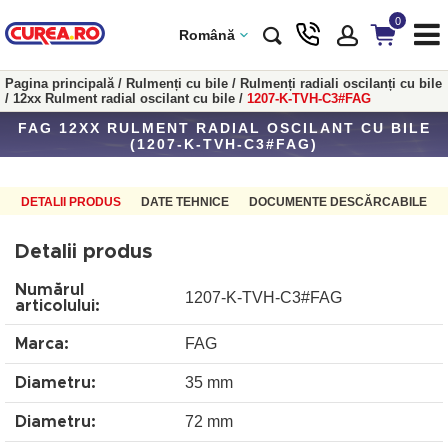
0
Română
Pagina principală
/
Rulmenți cu bile
/
Rulmenți radiali oscilanți cu bile
/
12xx Rulment radial oscilant cu bile
/
1207-K-TVH-C3#FAG
FAG 12XX RULMENT RADIAL OSCILANT CU BILE
(1207-K-TVH-C3#FAG)
DETALII PRODUS
DATE TEHNICE
DOCUMENTE DESCĂRCABILE
Detalii produs
Numărul
1207-K-TVH-C3#FAG
articolului:
FAG
Marca:
35 mm
Diametru:
72 mm
Diametru: