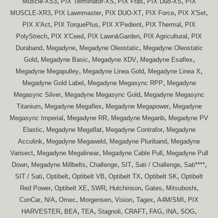
,
,
,
,
Muscle-XS3
PIX Terminator-XS
PIX Fras
PIX Duo-XS
PIX
,
,
,
,
,
MUSCLE-XR3
PIX Lawnmaster
PIX DUO-XT
PIX Force
PIX X'Set
,
,
,
,
PIX X'Act
PIX TorquePlus
PIX X'Pedient
PIX Thermal
PIX
,
,
,
,
PolyStrech
PIX X'Ceed
PIX Lawn&Garden
PIX Agricultural
PIX
,
,
,
Duraband
Megadyne
Megadyne Oleostatic
Megadyne Oleostatic
,
,
,
,
Gold
Megadyne Basic
Megadyne XDV
Megadyne Esaflex
,
,
,
Megadyne Megapulley
Megadyne Linea Gold
Megadyne Linea X
,
,
Megadyne Gold Label
Megadyne Megasync RPP
Megadyne
,
,
Megasync Silver
Megadyne Megasync Gold
Megadyne Megasync
,
,
,
Titanium
Megadyne Megaflex
Megadyne Megapower
Megadyne
,
,
,
Megasync Imperial
Megadyne RR
Megadyne Megarib
Megadyne PV
,
,
,
Elastic
Megadyne Megaflat
Megadyne Contrafor
Megadyne
,
,
,
Acculink
Megadyne Megaweld
Megadyne Pluriband
Megadyne
,
,
,
Varisect
Megadyne Megalinear
Megadyne Cable Pull
Megadyne Pull
,
,
,
,
,
,
Down
Megadyne Millbelts
Challenge
SIT
Sati / Challenge
Sati****
,
,
,
,
,
SIT / Sati
Optibelt
Optibelt VB
Optibelt TX
Optibelt SK
Optibelt
,
,
,
,
,
,
Red Power
Optibelt XE
SWR
Hutchinson
Gates
Mitsuboshi
,
,
,
,
,
,
,
ConCar
N/A
Omec
Morgensen
Vision
Tagex
A4M/SMI
PIX
,
,
,
,
,
,
,
,
HARVESTER
BEA
TEA
Stagnoli
CRAFT
FAG
INA
SOG