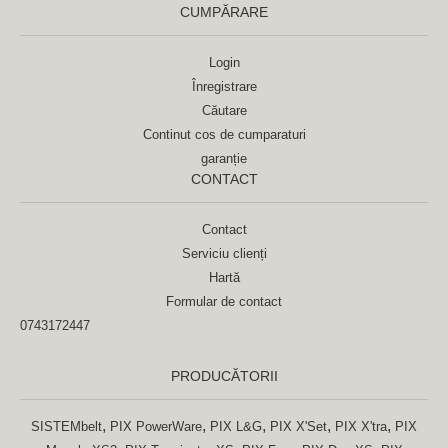
CUMPĂRARE
Login
Înregistrare
Căutare
Continut cos de cumparaturi
garanție
CONTACT
Contact
Serviciu clienți
Hartă
Formular de contact
0743172447
PRODUCĂTORII
,
,
,
,
,
SISTEMbelt
PIX PowerWare
PIX L&G
PIX X'Set
PIX X'tra
PIX