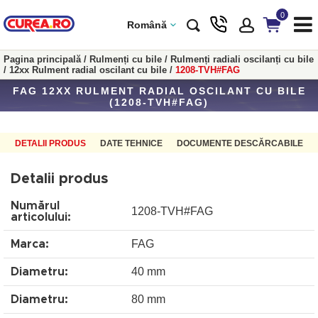
0
Română
Pagina principală
/
Rulmenți cu bile
/
Rulmenți radiali oscilanți cu bile
/
12xx Rulment radial oscilant cu bile
/
1208-TVH#FAG
FAG 12XX RULMENT RADIAL OSCILANT CU BILE
(1208-TVH#FAG)
DETALII PRODUS
DATE TEHNICE
DOCUMENTE DESCĂRCABILE
Detalii produs
Numărul
1208-TVH#FAG
articolului:
FAG
Marca:
40 mm
Diametru:
80 mm
Diametru: