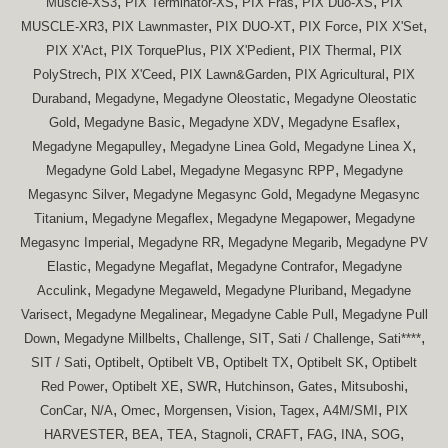
,
,
,
,
Muscle-XS3
PIX Terminator-XS
PIX Fras
PIX Duo-XS
PIX
,
,
,
,
,
MUSCLE-XR3
PIX Lawnmaster
PIX DUO-XT
PIX Force
PIX X'Set
,
,
,
,
PIX X'Act
PIX TorquePlus
PIX X'Pedient
PIX Thermal
PIX
,
,
,
,
PolyStrech
PIX X'Ceed
PIX Lawn&Garden
PIX Agricultural
PIX
,
,
,
Duraband
Megadyne
Megadyne Oleostatic
Megadyne Oleostatic
,
,
,
,
Gold
Megadyne Basic
Megadyne XDV
Megadyne Esaflex
,
,
,
Megadyne Megapulley
Megadyne Linea Gold
Megadyne Linea X
,
,
Megadyne Gold Label
Megadyne Megasync RPP
Megadyne
,
,
Megasync Silver
Megadyne Megasync Gold
Megadyne Megasync
,
,
,
Titanium
Megadyne Megaflex
Megadyne Megapower
Megadyne
,
,
,
Megasync Imperial
Megadyne RR
Megadyne Megarib
Megadyne PV
,
,
,
Elastic
Megadyne Megaflat
Megadyne Contrafor
Megadyne
,
,
,
Acculink
Megadyne Megaweld
Megadyne Pluriband
Megadyne
,
,
,
Varisect
Megadyne Megalinear
Megadyne Cable Pull
Megadyne Pull
,
,
,
,
,
,
Down
Megadyne Millbelts
Challenge
SIT
Sati / Challenge
Sati****
,
,
,
,
,
SIT / Sati
Optibelt
Optibelt VB
Optibelt TX
Optibelt SK
Optibelt
,
,
,
,
,
,
Red Power
Optibelt XE
SWR
Hutchinson
Gates
Mitsuboshi
,
,
,
,
,
,
,
ConCar
N/A
Omec
Morgensen
Vision
Tagex
A4M/SMI
PIX
,
,
,
,
,
,
,
,
HARVESTER
BEA
TEA
Stagnoli
CRAFT
FAG
INA
SOG