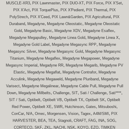
,
,
,
,
,
MUSCLE-XR3
PIX Lawnmaster
PIX DUO-XT
PIX Force
PIX X'Set
,
,
,
,
PIX X'Act
PIX TorquePlus
PIX X'Pedient
PIX Thermal
PIX
,
,
,
,
PolyStrech
PIX X'Ceed
PIX Lawn&Garden
PIX Agricultural
PIX
,
,
,
Duraband
Megadyne
Megadyne Oleostatic
Megadyne Oleostatic
,
,
,
,
Gold
Megadyne Basic
Megadyne XDV
Megadyne Esaflex
,
,
,
Megadyne Megapulley
Megadyne Linea Gold
Megadyne Linea X
,
,
Megadyne Gold Label
Megadyne Megasync RPP
Megadyne
,
,
Megasync Silver
Megadyne Megasync Gold
Megadyne Megasync
,
,
,
Titanium
Megadyne Megaflex
Megadyne Megapower
Megadyne
,
,
,
Megasync Imperial
Megadyne RR
Megadyne Megarib
Megadyne PV
,
,
,
Elastic
Megadyne Megaflat
Megadyne Contrafor
Megadyne
,
,
,
Acculink
Megadyne Megaweld
Megadyne Pluriband
Megadyne
,
,
,
Varisect
Megadyne Megalinear
Megadyne Cable Pull
Megadyne Pull
,
,
,
,
,
,
Down
Megadyne Millbelts
Challenge
SIT
Sati / Challenge
Sati****
,
,
,
,
,
SIT / Sati
Optibelt
Optibelt VB
Optibelt TX
Optibelt SK
Optibelt
,
,
,
,
,
,
Red Power
Optibelt XE
SWR
Hutchinson
Gates
Mitsuboshi
,
,
,
,
,
,
,
ConCar
N/A
Omec
Morgensen
Vision
Tagex
A4M/SMI
PIX
,
,
,
,
,
,
,
,
HARVESTER
BEA
TEA
Stagnoli
CRAFT
FAG
INA
SOG
,
,
,
,
,
,
,
CORTECO
SKF
ZKL
NACHI
NSK
KOYO
EZO
TIMKEN