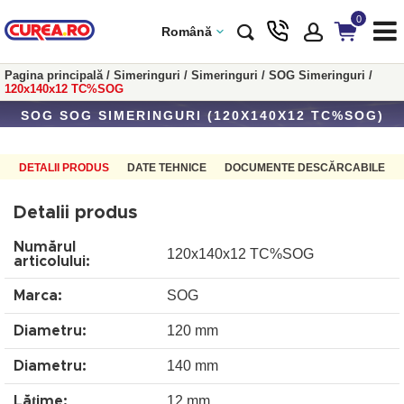
0
Română
Pagina principală
/
Simeringuri
/
Simeringuri
/
SOG Simeringuri
/
120x140x12 TC%SOG
SOG SOG SIMERINGURI (120X140X12 TC%SOG)
DETALII PRODUS
DATE TEHNICE
DOCUMENTE DESCĂRCABILE
Detalii produs
Numărul
120x140x12 TC%SOG
articolului:
SOG
Marca:
120 mm
Diametru:
140 mm
Diametru:
12 mm
Lățime: