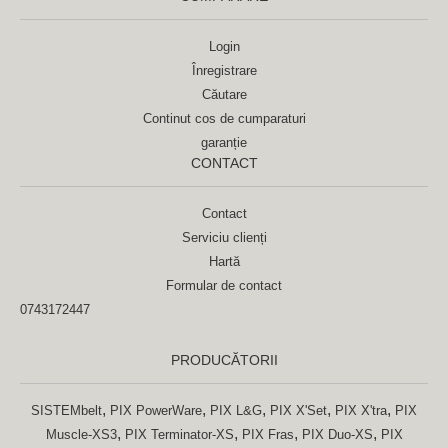
Login
Înregistrare
Căutare
Continut cos de cumparaturi
garanție
CONTACT
Contact
Serviciu clienți
Hartă
Formular de contact
0743172447
PRODUCĂTORII
,
,
,
,
,
SISTEMbelt
PIX PowerWare
PIX L&G
PIX X'Set
PIX X'tra
PIX
,
,
,
,
Muscle-XS3
PIX Terminator-XS
PIX Fras
PIX Duo-XS
PIX