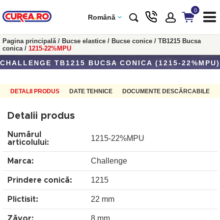
0
Română
Pagina principală
/
Bucse elastice
/
Bucse conice
/
TB1215 Bucsa
conica
/
1215-22%MPU
CHALLENGE TB1215 BUCSA CONICA (1215-22%MPU)
DETALII PRODUS
DATE TEHNICE
DOCUMENTE DESCĂRCABILE
Detalii produs
Numărul
1215-22%MPU
articolului:
Challenge
Marca:
1215
Prindere conică:
22 mm
Plictisit:
8 mm
Zăvor: