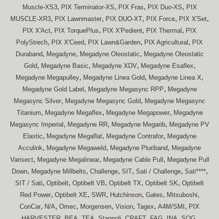
,
,
,
,
Muscle-XS3
PIX Terminator-XS
PIX Fras
PIX Duo-XS
PIX
,
,
,
,
,
MUSCLE-XR3
PIX Lawnmaster
PIX DUO-XT
PIX Force
PIX X'Set
,
,
,
,
PIX X'Act
PIX TorquePlus
PIX X'Pedient
PIX Thermal
PIX
,
,
,
,
PolyStrech
PIX X'Ceed
PIX Lawn&Garden
PIX Agricultural
PIX
,
,
,
Duraband
Megadyne
Megadyne Oleostatic
Megadyne Oleostatic
,
,
,
,
Gold
Megadyne Basic
Megadyne XDV
Megadyne Esaflex
,
,
,
Megadyne Megapulley
Megadyne Linea Gold
Megadyne Linea X
,
,
Megadyne Gold Label
Megadyne Megasync RPP
Megadyne
,
,
Megasync Silver
Megadyne Megasync Gold
Megadyne Megasync
,
,
,
Titanium
Megadyne Megaflex
Megadyne Megapower
Megadyne
,
,
,
Megasync Imperial
Megadyne RR
Megadyne Megarib
Megadyne PV
,
,
,
Elastic
Megadyne Megaflat
Megadyne Contrafor
Megadyne
,
,
,
Acculink
Megadyne Megaweld
Megadyne Pluriband
Megadyne
,
,
,
Varisect
Megadyne Megalinear
Megadyne Cable Pull
Megadyne Pull
,
,
,
,
,
,
Down
Megadyne Millbelts
Challenge
SIT
Sati / Challenge
Sati****
,
,
,
,
,
SIT / Sati
Optibelt
Optibelt VB
Optibelt TX
Optibelt SK
Optibelt
,
,
,
,
,
,
Red Power
Optibelt XE
SWR
Hutchinson
Gates
Mitsuboshi
,
,
,
,
,
,
,
ConCar
N/A
Omec
Morgensen
Vision
Tagex
A4M/SMI
PIX
,
,
,
,
,
,
,
,
HARVESTER
BEA
TEA
Stagnoli
CRAFT
FAG
INA
SOG