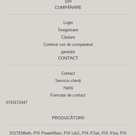
Ştiri
CUMPĂRARE
Login
Înregistrare
Căutare
Continut cos de cumparaturi
garanție
CONTACT
Contact
Serviciu clienți
Hartă
Formular de contact
0743172447
PRODUCĂTORII
,
,
,
,
,
SISTEMbelt
PIX PowerWare
PIX L&G
PIX X'Set
PIX X'tra
PIX