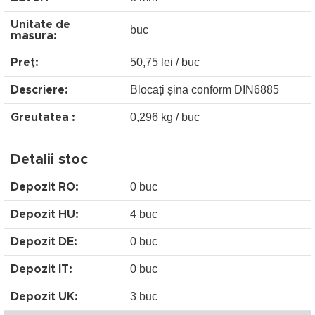
Unitate de
buc
masura:
50,75 lei / buc
Preţ:
Blocați șina conform DIN6885
Descriere:
0,296 kg / buc
Greutatea :
Detalii stoc
0 buc
Depozit RO:
4 buc
Depozit HU:
0 buc
Depozit DE:
0 buc
Depozit IT:
3 buc
Depozit UK: