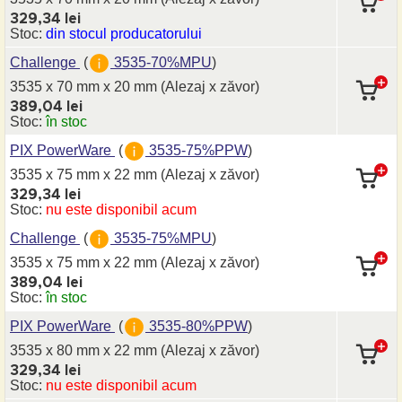
329,34 lei
Stoc:
din stocul producatorului
Challenge
(
3535-70%MPU
)
3535 x 70 mm
x 20 mm
(Alezaj x zăvor)
389,04 lei
Stoc:
în stoc
PIX PowerWare
(
3535-75%PPW
)
3535 x 75 mm
x 22 mm
(Alezaj x zăvor)
329,34 lei
Stoc:
nu este disponibil acum
Challenge
(
3535-75%MPU
)
3535 x 75 mm
x 22 mm
(Alezaj x zăvor)
389,04 lei
Stoc:
în stoc
PIX PowerWare
(
3535-80%PPW
)
3535 x 80 mm
x 22 mm
(Alezaj x zăvor)
329,34 lei
Stoc:
nu este disponibil acum