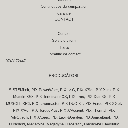
Continut cos de cumparaturi
garanție
CONTACT
Contact
Serviciu clienți
Hartă
Formular de contact
0743172447
PRODUCĂTORII
,
,
,
,
,
SISTEMbelt
PIX PowerWare
PIX L&G
PIX X'Set
PIX X'tra
PIX
,
,
,
,
Muscle-XS3
PIX Terminator-XS
PIX Fras
PIX Duo-XS
PIX
,
,
,
,
,
MUSCLE-XR3
PIX Lawnmaster
PIX DUO-XT
PIX Force
PIX X'Set
,
,
,
,
PIX X'Act
PIX TorquePlus
PIX X'Pedient
PIX Thermal
PIX
,
,
,
,
PolyStrech
PIX X'Ceed
PIX Lawn&Garden
PIX Agricultural
PIX
,
,
,
Duraband
Megadyne
Megadyne Oleostatic
Megadyne Oleostatic