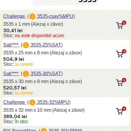
Challenge
(
3535-csav%MPU
)
3535 x 1 mm
(Alezaj x zăvor)
30,41 lei
Stoc:
nu este disponibil acum
Sati****
(
3535-25%SAT
)
3535 x 25 mm
x 8 mm
(Alezaj x zăvor)
504,9 lei
Stoc:
la cerere
Sati****
(
3535-30%SAT
)
3535 x 30 mm
x 8 mm
(Alezaj x zăvor)
520,57 lei
Stoc:
la cerere
Challenge
(
3535-32%MPU
)
3535 x 32 mm
x 10 mm
(Alezaj x zăvor)
389,04 lei
Stoc:
în stoc
PIX PowerWare
(
3535-35%PPW
)