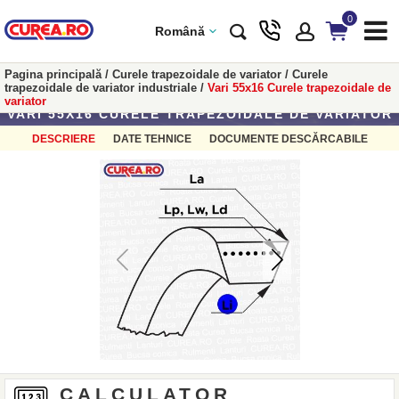
0
Română
Pagina principală
/
Curele trapezoidale de variator
/
Curele
trapezoidale de variator industriale
/
Vari 55x16 Curele trapezoidale de
variator
VARI 55X16 CURELE TRAPEZOIDALE DE VARIATOR
DESCRIERE
DATE TEHNICE
DOCUMENTE DESCĂRCABILE
CALCULATOR