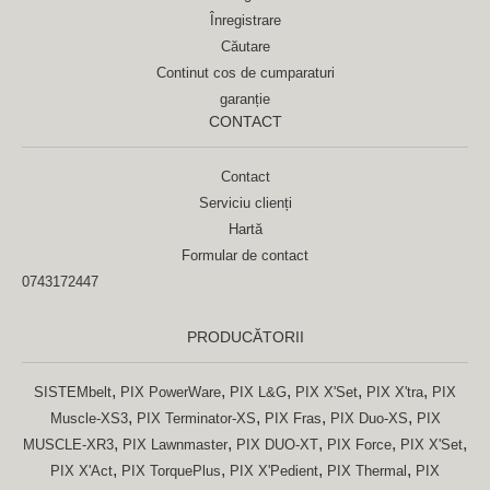
Înregistrare
Căutare
Continut cos de cumparaturi
garanție
CONTACT
Contact
Serviciu clienți
Hartă
Formular de contact
0743172447
PRODUCĂTORII
,
,
,
,
,
SISTEMbelt
PIX PowerWare
PIX L&G
PIX X'Set
PIX X'tra
PIX
,
,
,
,
Muscle-XS3
PIX Terminator-XS
PIX Fras
PIX Duo-XS
PIX
,
,
,
,
,
MUSCLE-XR3
PIX Lawnmaster
PIX DUO-XT
PIX Force
PIX X'Set
,
,
,
,
PIX X'Act
PIX TorquePlus
PIX X'Pedient
PIX Thermal
PIX