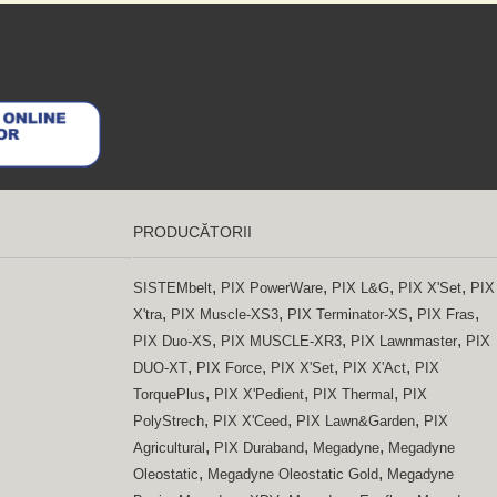
PRODUCĂTORII
,
,
,
,
SISTEMbelt
PIX PowerWare
PIX L&G
PIX X'Set
PIX
,
,
,
,
X'tra
PIX Muscle-XS3
PIX Terminator-XS
PIX Fras
,
,
,
PIX Duo-XS
PIX MUSCLE-XR3
PIX Lawnmaster
PIX
,
,
,
,
DUO-XT
PIX Force
PIX X'Set
PIX X'Act
PIX
,
,
,
TorquePlus
PIX X'Pedient
PIX Thermal
PIX
,
,
,
PolyStrech
PIX X'Ceed
PIX Lawn&Garden
PIX
,
,
,
Agricultural
PIX Duraband
Megadyne
Megadyne
,
,
Oleostatic
Megadyne Oleostatic Gold
Megadyne