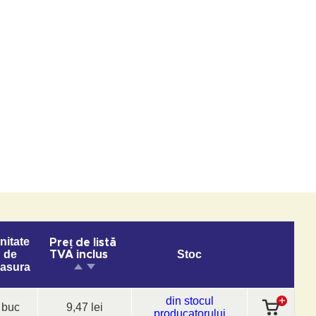
nitate
Preț de listă
de
Stoc
TVA inclus
asura
din stocul
buc
9,47 lei
producatorului