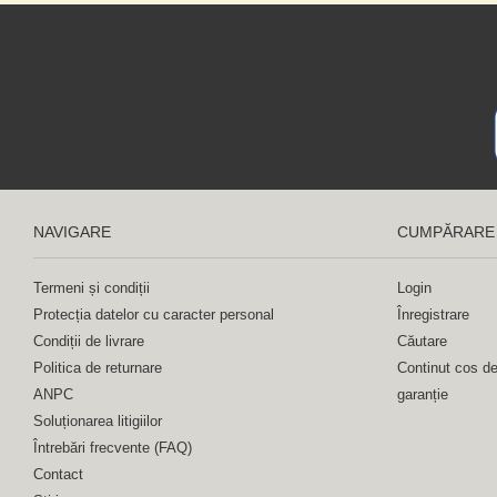
NAVIGARE
CUMPĂRARE
Termeni și condiții
Login
Protecția datelor cu caracter personal
Înregistrare
Condiții de livrare
Căutare
Politica de returnare
Continut cos d
ANPC
garanție
Soluționarea litigiilor
Întrebări frecvente (FAQ)
Contact