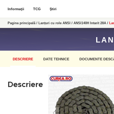
Informaţii
TCG
Ştiri
Pagina principală
/
Lanțuri cu role ANSI
/
ANSI140H Intarit 28A
/
Lan
LAN
DESCRIERE
DATE TEHNICE
DOCUMENTE DESC
Descriere