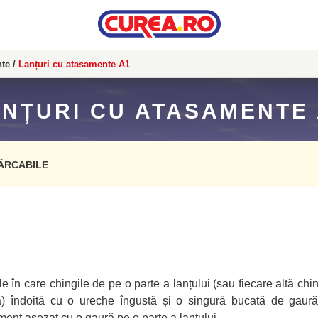
nte
/
Lanțuri cu atasamente A1
NȚURI CU ATASAMENTE
ĂRCABILE
e în care chingile de pe o parte a lanțului (sau fiecare altă ch
tă) îndoită cu o ureche îngustă și o singură bucată de gaură
ment asezat cu o gaură pe o parte a lanțului.