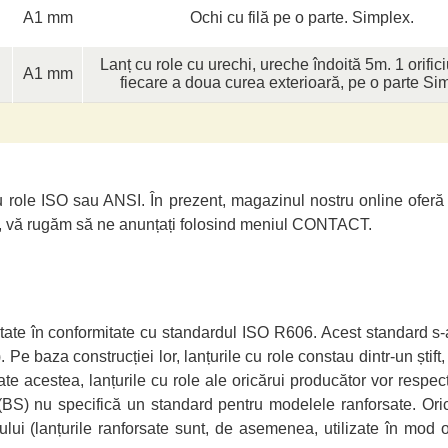
A1 mm
Ochi cu filă pe o parte. Simplex.
Lanț cu role cu urechi, ureche îndoită 5m. 1 orific
A1 mm
fiecare a doua curea exterioară, pe o parte Si
i cu role ISO sau ANSI. În prezent, magazinul nostru online ofe
tre, vă rugăm să ne anunțați folosind meniul CONTACT.
ectate în conformitate cu standardul ISO R606. Acest standard s-
e baza construcției lor, lanțurile cu role constau dintr-un știft,
e acestea, lanțurile cu role ale oricărui producător vor respecta
(BS) nu specifică un standard pentru modelele ranforsate. Orice
rului (lanțurile ranforsate sunt, de asemenea, utilizate în mod 