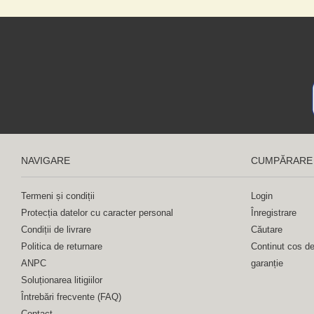
NAVIGARE
CUMPĂRARE
Termeni și condiții
Login
Protecția datelor cu caracter personal
Înregistrare
Condiții de livrare
Căutare
Politica de returnare
Continut cos d
ANPC
garanție
Soluționarea litigiilor
Întrebări frecvente (FAQ)
Contact