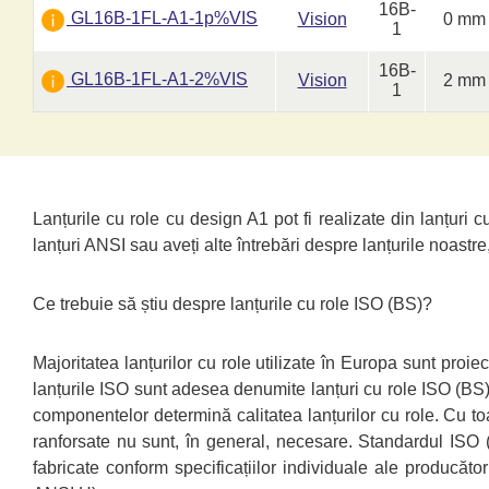
16B-
GL16B-1FL-A1-1p%VIS
Vision
0 mm
1
16B-
GL16B-1FL-A1-2%VIS
Vision
2 mm
1
Lanțurile cu role cu design A1 pot fi realizate din lanțur
lanțuri ANSI sau aveți alte întrebări despre lanțurile noas
Ce trebuie să știu despre lanțurile cu role ISO (BS)?
Majoritatea lanțurilor cu role utilizate în Europa sunt proi
lanțurile ISO sunt adesea denumite lanțuri cu role ISO (BS). P
componentelor determină calitatea lanțurilor cu role. Cu toat
ranforsate nu sunt, în general, necesare. Standardul ISO 
fabricate conform specificațiilor individuale ale producăto