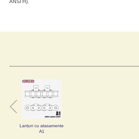
ANSI H).
Lanțuri cu atasamente
A1