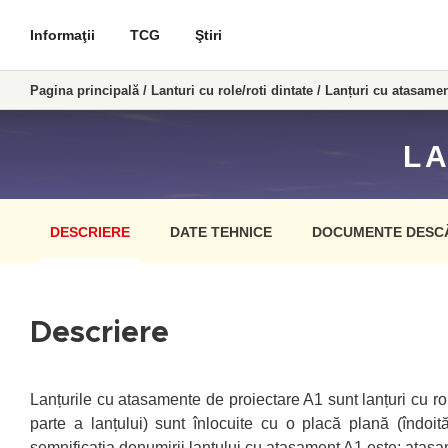
Informaţii
TCG
Ştiri
Pagina principală
/
Lanturi cu role/roti dintate
/
Lanțuri cu atasame
LA
DESCRIERE
DATE TEHNICE
DOCUMENTE DESC
Descriere
Lanțurile cu atasamente de proiectare A1 sunt lanțuri cu rol
parte a lanțului) sunt înlocuite cu o placă plană (îndoi
semnificația denumirii lanțului cu atasament A1 este: atasa