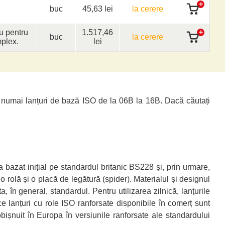
buc
45,63 lei
la cerere
iu pentru
1.517,46
buc
la cerere
mplex.
lei
ră numai lanțuri de bază ISO de la 06B la 16B. Dacă căutați
a bazat inițial pe standardul britanic BS228 și, prin urmare,
 o rolă și o placă de legătură (spider). Materialul și designul
, în general, standardul. Pentru utilizarea zilnică, lanțurile
 lanțuri cu role ISO ranforsate disponibile în comerț sunt
obișnuit în Europa în versiunile ranforsate ale standardului