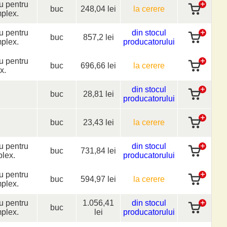
iu pentru
buc
248,04 lei
la cerere
mplex.
iu pentru
din stocul
buc
857,2 lei
mplex.
producatorului
iu pentru
buc
696,66 lei
la cerere
x.
din stocul
buc
28,81 lei
producatorului
buc
23,43 lei
la cerere
iu pentru
din stocul
buc
731,84 lei
plex.
producatorului
iu pentru
buc
594,97 lei
la cerere
mplex.
iu pentru
1.056,41
din stocul
buc
mplex.
lei
producatorului