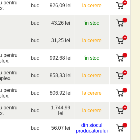
iu pentru
buc
926,09 lei
la cerere
x.
buc
43,26 lei
în stoc
buc
31,25 lei
la cerere
iu pentru
buc
992,68 lei
în stoc
plex.
iu pentru
buc
858,83 lei
la cerere
mplex.
iu pentru
buc
806,92 lei
la cerere
plex.
iu pentru
1.744,99
buc
la cerere
x.
lei
din stocul
buc
56,07 lei
producatorului