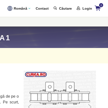
0
Română
Contact
Căutare
Login
 A1
ingă de pe o
. Pe scurt,