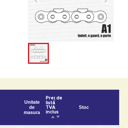
Preț de
Unitate
listă
de
Stoc
TVA
inclus
masura