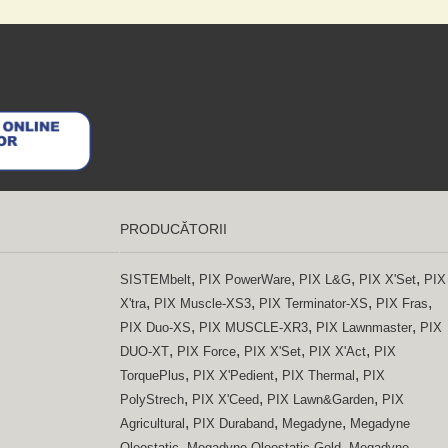
PRODUCĂTORII
,
,
,
,
SISTEMbelt
PIX PowerWare
PIX L&G
PIX X'Set
PIX
,
,
,
,
X'tra
PIX Muscle-XS3
PIX Terminator-XS
PIX Fras
,
,
,
PIX Duo-XS
PIX MUSCLE-XR3
PIX Lawnmaster
PIX
,
,
,
,
DUO-XT
PIX Force
PIX X'Set
PIX X'Act
PIX
,
,
,
TorquePlus
PIX X'Pedient
PIX Thermal
PIX
,
,
,
PolyStrech
PIX X'Ceed
PIX Lawn&Garden
PIX
,
,
,
Agricultural
PIX Duraband
Megadyne
Megadyne
,
,
Oleostatic
Megadyne Oleostatic Gold
Megadyne