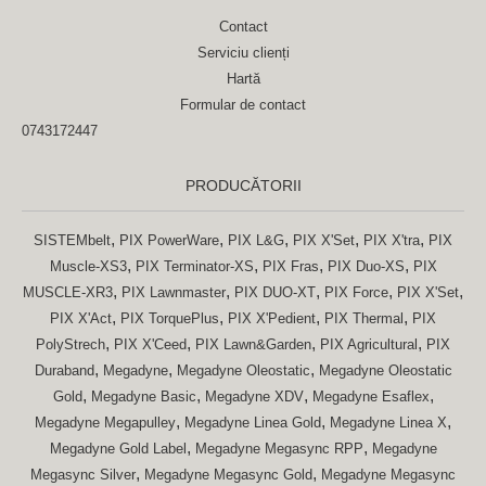
Contact
Serviciu clienți
Hartă
Formular de contact
0743172447
PRODUCĂTORII
,
,
,
,
,
SISTEMbelt
PIX PowerWare
PIX L&G
PIX X'Set
PIX X'tra
PIX
,
,
,
,
Muscle-XS3
PIX Terminator-XS
PIX Fras
PIX Duo-XS
PIX
,
,
,
,
,
MUSCLE-XR3
PIX Lawnmaster
PIX DUO-XT
PIX Force
PIX X'Set
,
,
,
,
PIX X'Act
PIX TorquePlus
PIX X'Pedient
PIX Thermal
PIX
,
,
,
,
PolyStrech
PIX X'Ceed
PIX Lawn&Garden
PIX Agricultural
PIX
,
,
,
Duraband
Megadyne
Megadyne Oleostatic
Megadyne Oleostatic
,
,
,
,
Gold
Megadyne Basic
Megadyne XDV
Megadyne Esaflex
,
,
,
Megadyne Megapulley
Megadyne Linea Gold
Megadyne Linea X
,
,
Megadyne Gold Label
Megadyne Megasync RPP
Megadyne
,
,
Megasync Silver
Megadyne Megasync Gold
Megadyne Megasync