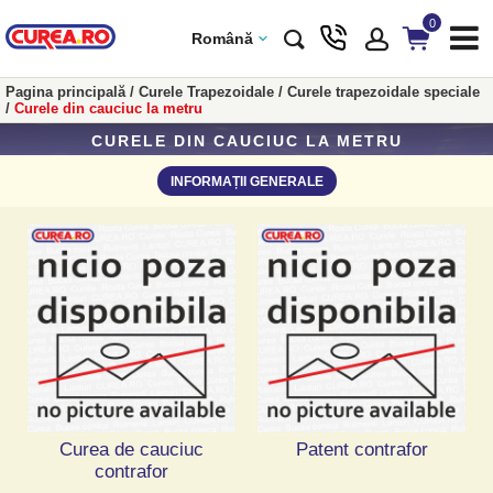
0
Română
Pagina principală
/
Curele Trapezoidale
/
Curele trapezoidale speciale
/
Curele din cauciuc la metru
CURELE DIN CAUCIUC LA METRU
INFORMAȚII GENERALE
Curea de cauciuc
Patent contrafor
contrafor