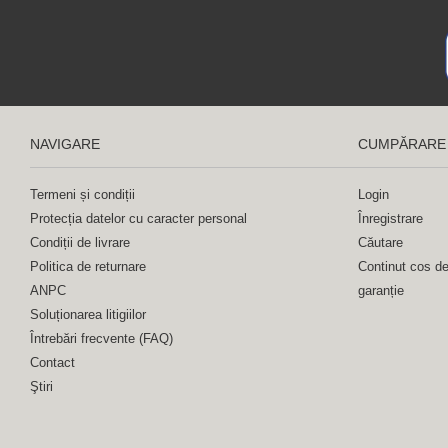
NAVIGARE
CUMPĂRARE
Termeni și condiții
Login
Protecția datelor cu caracter personal
Înregistrare
Condiții de livrare
Căutare
Politica de returnare
Continut cos d
ANPC
garanție
Soluționarea litigiilor
Întrebări frecvente (FAQ)
Contact
Ştiri