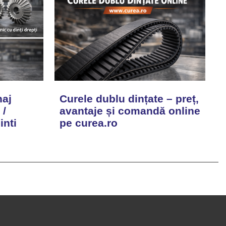
naj
Curele dublu dințate – preț,
 /
avantaje și comandă online
inti
pe curea.ro