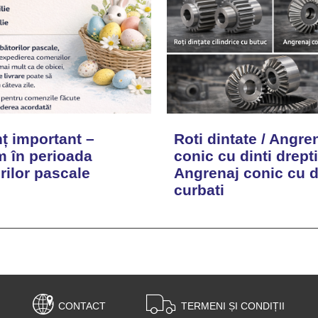
ț important –
Roti dintate / Angre
 în perioada
conic cu dinti drepti
rilor pascale
Angrenaj conic cu d
curbati
CONTACT
TERMENI ȘI CONDIȚII