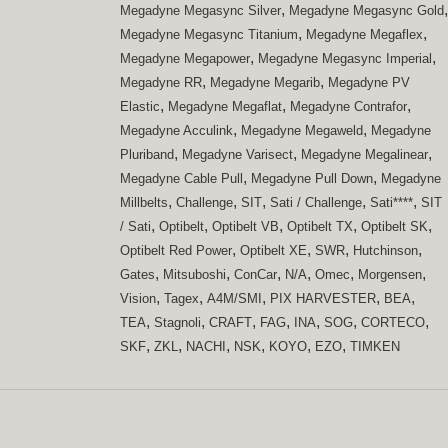
,
,
Megadyne Megasync Silver
Megadyne Megasync Gold
,
,
Megadyne Megasync Titanium
Megadyne Megaflex
,
,
Megadyne Megapower
Megadyne Megasync Imperial
,
,
Megadyne RR
Megadyne Megarib
Megadyne PV
,
,
,
Elastic
Megadyne Megaflat
Megadyne Contrafor
,
,
Megadyne Acculink
Megadyne Megaweld
Megadyne
,
,
,
Pluriband
Megadyne Varisect
Megadyne Megalinear
,
,
Megadyne Cable Pull
Megadyne Pull Down
Megadyne
,
,
,
,
,
Millbelts
Challenge
SIT
Sati / Challenge
Sati****
SIT
,
,
,
,
,
/ Sati
Optibelt
Optibelt VB
Optibelt TX
Optibelt SK
,
,
,
,
Optibelt Red Power
Optibelt XE
SWR
Hutchinson
,
,
,
,
,
,
Gates
Mitsuboshi
ConCar
N/A
Omec
Morgensen
,
,
,
,
,
Vision
Tagex
A4M/SMI
PIX HARVESTER
BEA
,
,
,
,
,
,
,
TEA
Stagnoli
CRAFT
FAG
INA
SOG
CORTECO
,
,
,
,
,
,
SKF
ZKL
NACHI
NSK
KOYO
EZO
TIMKEN