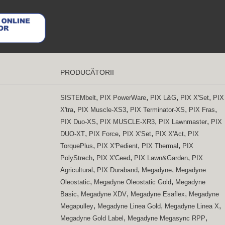
PRODUCĂTORII
,
,
,
,
SISTEMbelt
PIX PowerWare
PIX L&G
PIX X'Set
PIX
,
,
,
,
X'tra
PIX Muscle-XS3
PIX Terminator-XS
PIX Fras
,
,
,
PIX Duo-XS
PIX MUSCLE-XR3
PIX Lawnmaster
PIX
,
,
,
,
DUO-XT
PIX Force
PIX X'Set
PIX X'Act
PIX
,
,
,
TorquePlus
PIX X'Pedient
PIX Thermal
PIX
,
,
,
PolyStrech
PIX X'Ceed
PIX Lawn&Garden
PIX
,
,
,
Agricultural
PIX Duraband
Megadyne
Megadyne
,
,
Oleostatic
Megadyne Oleostatic Gold
Megadyne
,
,
,
Basic
Megadyne XDV
Megadyne Esaflex
Megadyne
,
,
,
Megapulley
Megadyne Linea Gold
Megadyne Linea X
,
,
Megadyne Gold Label
Megadyne Megasync RPP