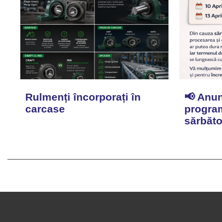
Rulmenți încorporați în
📢 Anun
carcase
program
sărbăto