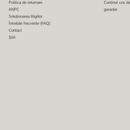
Politica de returnare
Continut cos d
ANPC
garanție
Soluționarea litigiilor
Întrebări frecvente (FAQ)
Contact
Ştiri