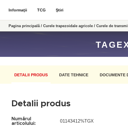
Informaţii
TCG
Ştiri
Pagina principală
/
Curele trapezoidale agricole
/
Curele de transm
TAGEX
DETALII PRODUS
DATE TEHNICE
DOCUMENTE 
Detalii produs
Numărul
01143412%TGX
articolului: