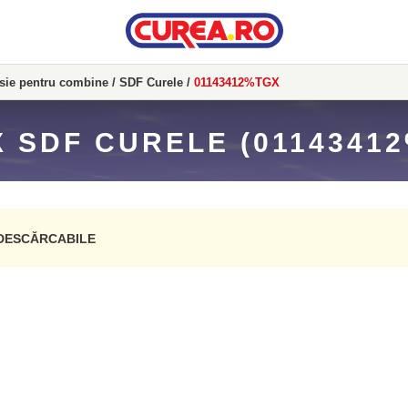
isie pentru combine
/
SDF Curele
/
01143412%TGX
 SDF CURELE (0114341
DESCĂRCABILE