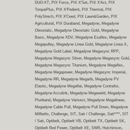
,
,
,
,
DUO-XT
PIX Force
PIX X'Set
PIX X'Act
PIX
,
,
,
TorquePlus
PIX X'Pedient
PIX Thermal
PIX
,
,
,
PolyStrech
PIX X'Ceed
PIX Lawn&Garden
PIX
,
,
,
Agricultural
PIX Duraband
Megadyne
Megadyne
,
,
Oleostatic
Megadyne Oleostatic Gold
Megadyne
,
,
,
Basic
Megadyne XDV
Megadyne Esaflex
Megadyne
,
,
,
Megapulley
Megadyne Linea Gold
Megadyne Linea X
,
,
Megadyne Gold Label
Megadyne Megasync RPP
,
,
Megadyne Megasync Silver
Megadyne Megasync Gold
,
,
Megadyne Megasync Titanium
Megadyne Megaflex
,
,
Megadyne Megapower
Megadyne Megasync Imperial
,
,
Megadyne RR
Megadyne Megarib
Megadyne PV
,
,
,
Elastic
Megadyne Megaflat
Megadyne Contrafor
,
,
Megadyne Acculink
Megadyne Megaweld
Megadyne
,
,
,
Pluriband
Megadyne Varisect
Megadyne Megalinear
,
,
Megadyne Cable Pull
Megadyne Pull Down
Megadyne
,
,
,
,
,
Millbelts
Challenge
SIT
Sati / Challenge
Sati****
SIT
,
,
,
,
,
/ Sati
Optibelt
Optibelt VB
Optibelt TX
Optibelt SK
,
,
,
,
Optibelt Red Power
Optibelt XE
SWR
Hutchinson