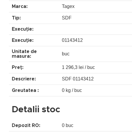
Tagex
Marca:
SDF
Tip:
Execuţie:
01143412
Execuţie:
Unitate de
buc
masura:
1 296,3 lei / buc
Preţ:
SDF 01143412
Descriere:
0 kg / buc
Greutatea :
Detalii stoc
0 buc
Depozit RO: