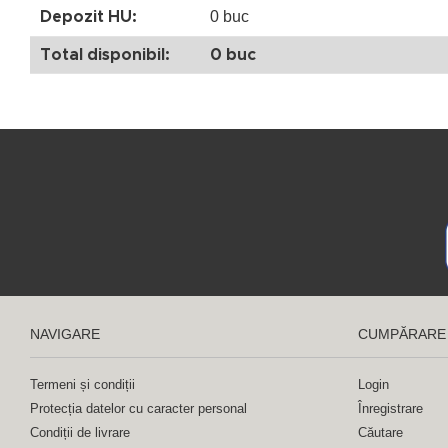
0 buc
Depozit HU:
Total disponibil:
0 buc
NAVIGARE
CUMPĂRARE
Termeni și condiții
Login
Protecția datelor cu caracter personal
Înregistrare
Condiții de livrare
Căutare