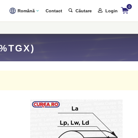
0
Română
Contact
Căutare
Login
2%TGX)