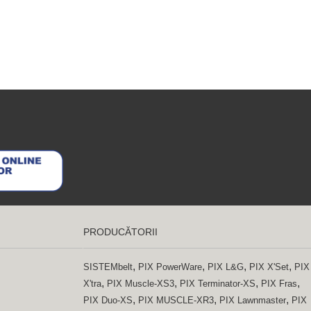
PRODUCĂTORII
,
,
,
,
SISTEMbelt
PIX PowerWare
PIX L&G
PIX X'Set
PIX
,
,
,
,
X'tra
PIX Muscle-XS3
PIX Terminator-XS
PIX Fras
,
,
,
PIX Duo-XS
PIX MUSCLE-XR3
PIX Lawnmaster
PIX