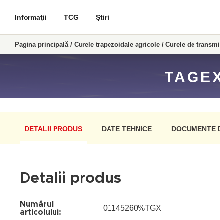
Informaţii
TCG
Ştiri
Pagina principală
/
Curele trapezoidale agricole
/
Curele de transm
TAGEX
DETALII PRODUS
DATE TEHNICE
DOCUMENTE 
Detalii produs
Numărul
01145260%TGX
articolului: