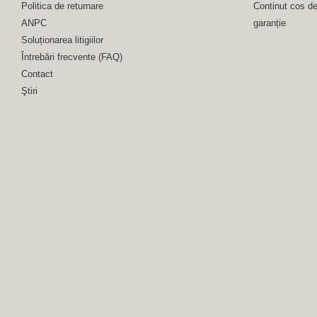
Politica de returnare
Continut cos d
ANPC
garanție
Soluționarea litigiilor
Întrebări frecvente (FAQ)
Contact
Ştiri