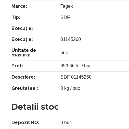
Tagex
Marca:
SDF
Tip:
Execuţie:
01145260
Execuţie:
Unitate de
buc
masura:
659,66 lei / buc
Preţ:
SDF 01145260
Descriere:
0 kg / buc
Greutatea :
Detalii stoc
0 buc
Depozit RO: