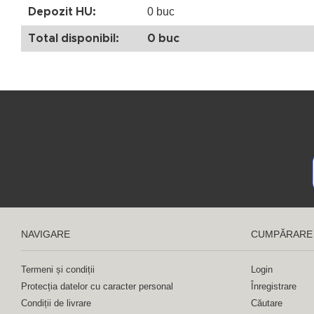
0 buc
Depozit HU:
Total disponibil:
0 buc
NAVIGARE
CUMPĂRARE
Termeni și condiții
Login
Protecția datelor cu caracter personal
Înregistrare
Condiții de livrare
Căutare