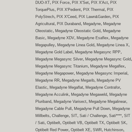
,
,
,
,
DUO-XT
PIX Force
PIX X'Set
PIX X'Act
PIX
,
,
,
TorquePlus
PIX X'Pedient
PIX Thermal
PIX
,
,
,
PolyStrech
PIX X'Ceed
PIX Lawn&Garden
PIX
,
,
,
Agricultural
PIX Duraband
Megadyne
Megadyne
,
,
Oleostatic
Megadyne Oleostatic Gold
Megadyne
,
,
,
Basic
Megadyne XDV
Megadyne Esaflex
Megadyne
,
,
,
Megapulley
Megadyne Linea Gold
Megadyne Linea X
,
,
Megadyne Gold Label
Megadyne Megasync RPP
,
,
Megadyne Megasync Silver
Megadyne Megasync Gold
,
,
Megadyne Megasync Titanium
Megadyne Megaflex
,
,
Megadyne Megapower
Megadyne Megasync Imperial
,
,
Megadyne RR
Megadyne Megarib
Megadyne PV
,
,
,
Elastic
Megadyne Megaflat
Megadyne Contrafor
,
,
Megadyne Acculink
Megadyne Megaweld
Megadyne
,
,
,
Pluriband
Megadyne Varisect
Megadyne Megalinear
,
,
Megadyne Cable Pull
Megadyne Pull Down
Megadyne
,
,
,
,
,
Millbelts
Challenge
SIT
Sati / Challenge
Sati****
SIT
,
,
,
,
,
/ Sati
Optibelt
Optibelt VB
Optibelt TX
Optibelt SK
,
,
,
,
Optibelt Red Power
Optibelt XE
SWR
Hutchinson