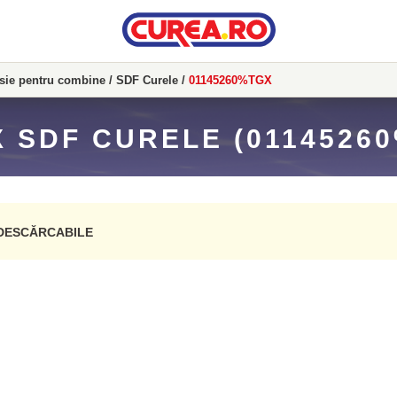
isie pentru combine
/
SDF Curele
/
01145260%TGX
 SDF CURELE (0114526
DESCĂRCABILE