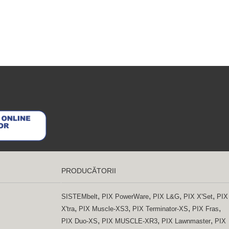
PRODUCĂTORII
,
,
,
,
SISTEMbelt
PIX PowerWare
PIX L&G
PIX X'Set
PIX
,
,
,
,
X'tra
PIX Muscle-XS3
PIX Terminator-XS
PIX Fras
,
,
,
PIX Duo-XS
PIX MUSCLE-XR3
PIX Lawnmaster
PIX