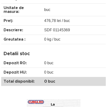
Unitate de
buc
masura:
476,78 lei / buc
Preţ:
SDF 01145369
Descriere:
0 kg / buc
Greutatea :
Detalii stoc
0 buc
Depozit RO:
0 buc
Depozit HU:
Total disponibil:
0 buc