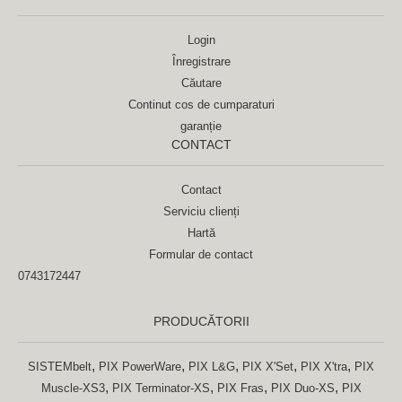
Login
Înregistrare
Căutare
Continut cos de cumparaturi
garanție
CONTACT
Contact
Serviciu clienți
Hartă
Formular de contact
0743172447
PRODUCĂTORII
,
,
,
,
,
SISTEMbelt
PIX PowerWare
PIX L&G
PIX X'Set
PIX X'tra
PIX
,
,
,
,
Muscle-XS3
PIX Terminator-XS
PIX Fras
PIX Duo-XS
PIX