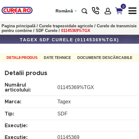
0
Română
Pagina principală
/
Curele trapezoidale agricole
/
Curele de transmisie
pentru combine
/
SDF Curele
/
01145369%TGX
TAGEX SDF CURELE (01145369%TGX)
DETALII PRODUS
DATE TEHNICE
DOCUMENTE DESCĂRCABILE
Detalii produs
Numărul
01145369%TGX
articolului:
Tagex
Marca:
SDF
Tip:
Execuţie:
01145369
Execuţie: