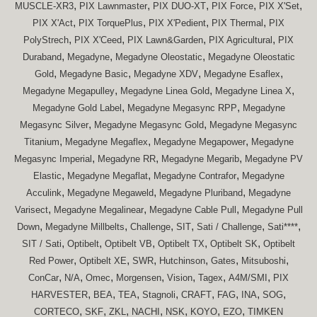
,
,
,
,
,
MUSCLE-XR3
PIX Lawnmaster
PIX DUO-XT
PIX Force
PIX X'Set
,
,
,
,
PIX X'Act
PIX TorquePlus
PIX X'Pedient
PIX Thermal
PIX
,
,
,
,
PolyStrech
PIX X'Ceed
PIX Lawn&Garden
PIX Agricultural
PIX
,
,
,
Duraband
Megadyne
Megadyne Oleostatic
Megadyne Oleostatic
,
,
,
,
Gold
Megadyne Basic
Megadyne XDV
Megadyne Esaflex
,
,
,
Megadyne Megapulley
Megadyne Linea Gold
Megadyne Linea X
,
,
Megadyne Gold Label
Megadyne Megasync RPP
Megadyne
,
,
Megasync Silver
Megadyne Megasync Gold
Megadyne Megasync
,
,
,
Titanium
Megadyne Megaflex
Megadyne Megapower
Megadyne
,
,
,
Megasync Imperial
Megadyne RR
Megadyne Megarib
Megadyne PV
,
,
,
Elastic
Megadyne Megaflat
Megadyne Contrafor
Megadyne
,
,
,
Acculink
Megadyne Megaweld
Megadyne Pluriband
Megadyne
,
,
,
Varisect
Megadyne Megalinear
Megadyne Cable Pull
Megadyne Pull
,
,
,
,
,
,
Down
Megadyne Millbelts
Challenge
SIT
Sati / Challenge
Sati****
,
,
,
,
,
SIT / Sati
Optibelt
Optibelt VB
Optibelt TX
Optibelt SK
Optibelt
,
,
,
,
,
,
Red Power
Optibelt XE
SWR
Hutchinson
Gates
Mitsuboshi
,
,
,
,
,
,
,
ConCar
N/A
Omec
Morgensen
Vision
Tagex
A4M/SMI
PIX
,
,
,
,
,
,
,
,
HARVESTER
BEA
TEA
Stagnoli
CRAFT
FAG
INA
SOG
,
,
,
,
,
,
,
CORTECO
SKF
ZKL
NACHI
NSK
KOYO
EZO
TIMKEN