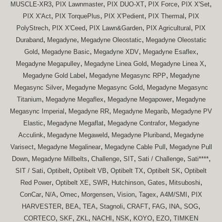
,
,
,
,
,
MUSCLE-XR3
PIX Lawnmaster
PIX DUO-XT
PIX Force
PIX X'Set
,
,
,
,
PIX X'Act
PIX TorquePlus
PIX X'Pedient
PIX Thermal
PIX
,
,
,
,
PolyStrech
PIX X'Ceed
PIX Lawn&Garden
PIX Agricultural
PIX
,
,
,
Duraband
Megadyne
Megadyne Oleostatic
Megadyne Oleostatic
,
,
,
,
Gold
Megadyne Basic
Megadyne XDV
Megadyne Esaflex
,
,
,
Megadyne Megapulley
Megadyne Linea Gold
Megadyne Linea X
,
,
Megadyne Gold Label
Megadyne Megasync RPP
Megadyne
,
,
Megasync Silver
Megadyne Megasync Gold
Megadyne Megasync
,
,
,
Titanium
Megadyne Megaflex
Megadyne Megapower
Megadyne
,
,
,
Megasync Imperial
Megadyne RR
Megadyne Megarib
Megadyne PV
,
,
,
Elastic
Megadyne Megaflat
Megadyne Contrafor
Megadyne
,
,
,
Acculink
Megadyne Megaweld
Megadyne Pluriband
Megadyne
,
,
,
Varisect
Megadyne Megalinear
Megadyne Cable Pull
Megadyne Pull
,
,
,
,
,
,
Down
Megadyne Millbelts
Challenge
SIT
Sati / Challenge
Sati****
,
,
,
,
,
SIT / Sati
Optibelt
Optibelt VB
Optibelt TX
Optibelt SK
Optibelt
,
,
,
,
,
,
Red Power
Optibelt XE
SWR
Hutchinson
Gates
Mitsuboshi
,
,
,
,
,
,
,
ConCar
N/A
Omec
Morgensen
Vision
Tagex
A4M/SMI
PIX
,
,
,
,
,
,
,
,
HARVESTER
BEA
TEA
Stagnoli
CRAFT
FAG
INA
SOG
,
,
,
,
,
,
,
CORTECO
SKF
ZKL
NACHI
NSK
KOYO
EZO
TIMKEN