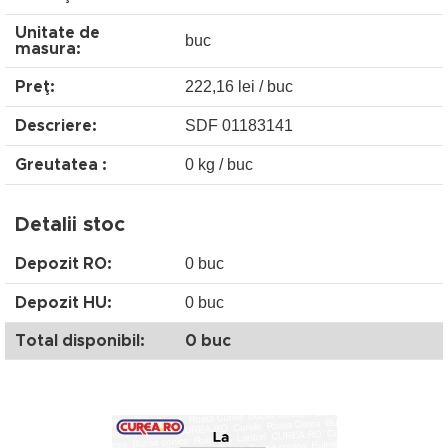
Unitate de
buc
masura:
222,16 lei / buc
Preţ:
SDF 01183141
Descriere:
0 kg / buc
Greutatea :
Detalii stoc
0 buc
Depozit RO:
0 buc
Depozit HU:
Total disponibil:
0 buc