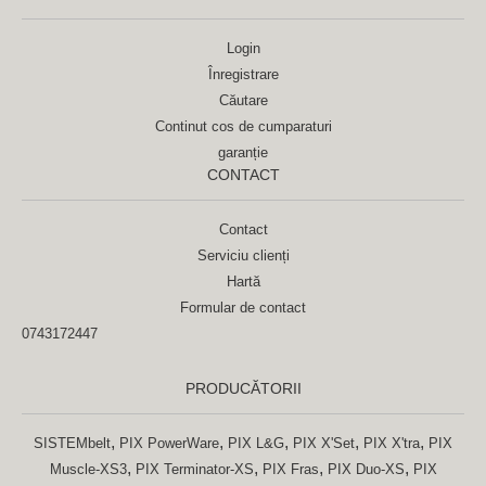
Login
Înregistrare
Căutare
Continut cos de cumparaturi
garanție
CONTACT
Contact
Serviciu clienți
Hartă
Formular de contact
0743172447
PRODUCĂTORII
,
,
,
,
,
SISTEMbelt
PIX PowerWare
PIX L&G
PIX X'Set
PIX X'tra
PIX
,
,
,
,
Muscle-XS3
PIX Terminator-XS
PIX Fras
PIX Duo-XS
PIX