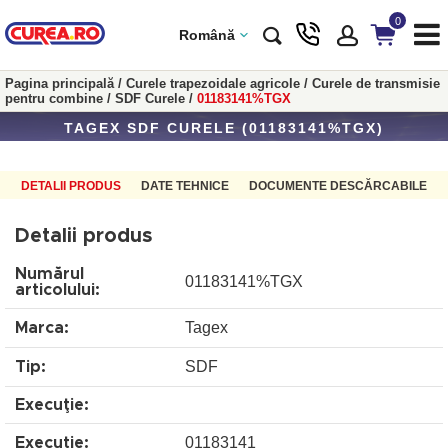
0
Română
Pagina principală
/
Curele trapezoidale agricole
/
Curele de transmisie
pentru combine
/
SDF Curele
/
01183141%TGX
TAGEX SDF CURELE (01183141%TGX)
DETALII PRODUS
DATE TEHNICE
DOCUMENTE DESCĂRCABILE
Detalii produs
Numărul
01183141%TGX
articolului:
Tagex
Marca:
SDF
Tip:
Execuţie:
01183141
Execuţie: