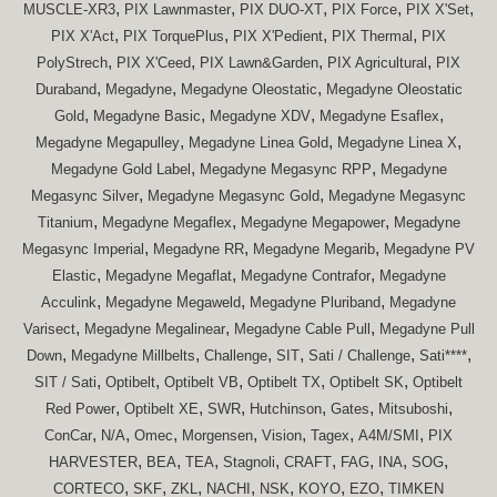
,
,
,
,
,
MUSCLE-XR3
PIX Lawnmaster
PIX DUO-XT
PIX Force
PIX X'Set
,
,
,
,
PIX X'Act
PIX TorquePlus
PIX X'Pedient
PIX Thermal
PIX
,
,
,
,
PolyStrech
PIX X'Ceed
PIX Lawn&Garden
PIX Agricultural
PIX
,
,
,
Duraband
Megadyne
Megadyne Oleostatic
Megadyne Oleostatic
,
,
,
,
Gold
Megadyne Basic
Megadyne XDV
Megadyne Esaflex
,
,
,
Megadyne Megapulley
Megadyne Linea Gold
Megadyne Linea X
,
,
Megadyne Gold Label
Megadyne Megasync RPP
Megadyne
,
,
Megasync Silver
Megadyne Megasync Gold
Megadyne Megasync
,
,
,
Titanium
Megadyne Megaflex
Megadyne Megapower
Megadyne
,
,
,
Megasync Imperial
Megadyne RR
Megadyne Megarib
Megadyne PV
,
,
,
Elastic
Megadyne Megaflat
Megadyne Contrafor
Megadyne
,
,
,
Acculink
Megadyne Megaweld
Megadyne Pluriband
Megadyne
,
,
,
Varisect
Megadyne Megalinear
Megadyne Cable Pull
Megadyne Pull
,
,
,
,
,
,
Down
Megadyne Millbelts
Challenge
SIT
Sati / Challenge
Sati****
,
,
,
,
,
SIT / Sati
Optibelt
Optibelt VB
Optibelt TX
Optibelt SK
Optibelt
,
,
,
,
,
,
Red Power
Optibelt XE
SWR
Hutchinson
Gates
Mitsuboshi
,
,
,
,
,
,
,
ConCar
N/A
Omec
Morgensen
Vision
Tagex
A4M/SMI
PIX
,
,
,
,
,
,
,
,
HARVESTER
BEA
TEA
Stagnoli
CRAFT
FAG
INA
SOG
,
,
,
,
,
,
,
CORTECO
SKF
ZKL
NACHI
NSK
KOYO
EZO
TIMKEN