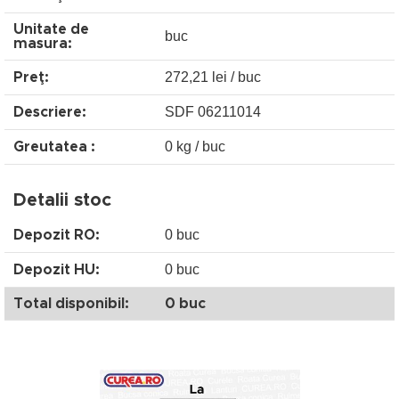
Unitate de
buc
masura:
272,21 lei / buc
Preţ:
SDF 06211014
Descriere:
0 kg / buc
Greutatea :
Detalii stoc
0 buc
Depozit RO:
0 buc
Depozit HU:
Total disponibil:
0 buc