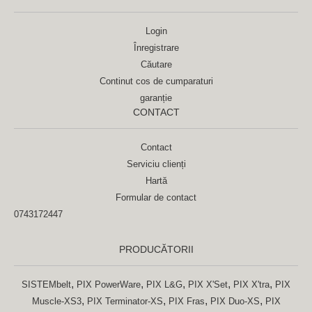
Login
Înregistrare
Căutare
Continut cos de cumparaturi
garanție
CONTACT
Contact
Serviciu clienți
Hartă
Formular de contact
0743172447
PRODUCĂTORII
,
,
,
,
,
SISTEMbelt
PIX PowerWare
PIX L&G
PIX X'Set
PIX X'tra
PIX
,
,
,
,
Muscle-XS3
PIX Terminator-XS
PIX Fras
PIX Duo-XS
PIX