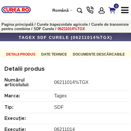
0
Română
Pagina principală
/
Curele trapezoidale agricole
/
Curele de transmisie
pentru combine
/
SDF Curele
/
06211014%TGX
TAGEX SDF CURELE (06211014%TGX)
DETALII PRODUS
DATE TEHNICE
DOCUMENTE DESCĂRCABILE
Detalii produs
Numărul
06211014%TGX
articolului:
Tagex
Marca:
SDF
Tip:
Execuţie:
06211014
Execuţie: