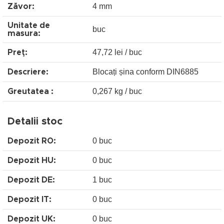
4 mm
Zăvor:
Unitate de
buc
masura:
47,72 lei / buc
Preţ:
Blocați șina conform DIN6885
Descriere:
0,267 kg / buc
Greutatea :
Detalii stoc
0 buc
Depozit RO:
0 buc
Depozit HU:
1 buc
Depozit DE:
0 buc
Depozit IT:
0 buc
Depozit UK: