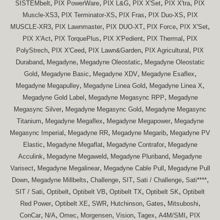
,
,
,
,
,
SISTEMbelt
PIX PowerWare
PIX L&G
PIX X'Set
PIX X'tra
PIX
,
,
,
,
Muscle-XS3
PIX Terminator-XS
PIX Fras
PIX Duo-XS
PIX
,
,
,
,
,
MUSCLE-XR3
PIX Lawnmaster
PIX DUO-XT
PIX Force
PIX X'Set
,
,
,
,
PIX X'Act
PIX TorquePlus
PIX X'Pedient
PIX Thermal
PIX
,
,
,
,
PolyStrech
PIX X'Ceed
PIX Lawn&Garden
PIX Agricultural
PIX
,
,
,
Duraband
Megadyne
Megadyne Oleostatic
Megadyne Oleostatic
,
,
,
,
Gold
Megadyne Basic
Megadyne XDV
Megadyne Esaflex
,
,
,
Megadyne Megapulley
Megadyne Linea Gold
Megadyne Linea X
,
,
Megadyne Gold Label
Megadyne Megasync RPP
Megadyne
,
,
Megasync Silver
Megadyne Megasync Gold
Megadyne Megasync
,
,
,
Titanium
Megadyne Megaflex
Megadyne Megapower
Megadyne
,
,
,
Megasync Imperial
Megadyne RR
Megadyne Megarib
Megadyne PV
,
,
,
Elastic
Megadyne Megaflat
Megadyne Contrafor
Megadyne
,
,
,
Acculink
Megadyne Megaweld
Megadyne Pluriband
Megadyne
,
,
,
Varisect
Megadyne Megalinear
Megadyne Cable Pull
Megadyne Pull
,
,
,
,
,
,
Down
Megadyne Millbelts
Challenge
SIT
Sati / Challenge
Sati****
,
,
,
,
,
SIT / Sati
Optibelt
Optibelt VB
Optibelt TX
Optibelt SK
Optibelt
,
,
,
,
,
,
Red Power
Optibelt XE
SWR
Hutchinson
Gates
Mitsuboshi
,
,
,
,
,
,
,
ConCar
N/A
Omec
Morgensen
Vision
Tagex
A4M/SMI
PIX