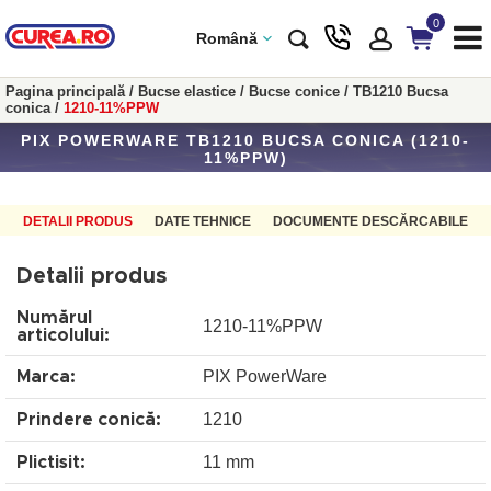
0
Română
Pagina principală
/
Bucse elastice
/
Bucse conice
/
TB1210 Bucsa
conica
/
1210-11%PPW
PIX POWERWARE TB1210 BUCSA CONICA (1210-
11%PPW)
DETALII PRODUS
DATE TEHNICE
DOCUMENTE DESCĂRCABILE
Detalii produs
Numărul
1210-11%PPW
articolului:
PIX PowerWare
Marca:
1210
Prindere conică:
11 mm
Plictisit: