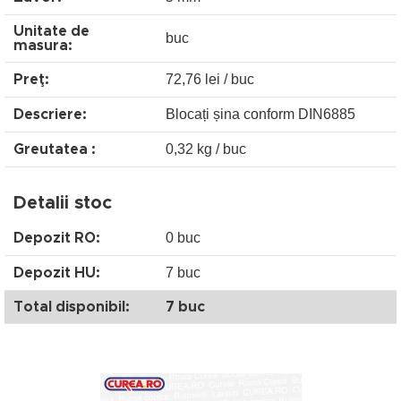
Unitate de
buc
masura:
72,76 lei / buc
Preţ:
Blocați șina conform DIN6885
Descriere:
0,32 kg / buc
Greutatea :
Detalii stoc
0 buc
Depozit RO:
7 buc
Depozit HU:
Total disponibil:
7 buc