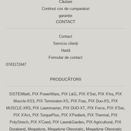
Căutare
Continut cos de cumparaturi
garanție
CONTACT
Contact
Serviciu clienți
Hartă
Formular de contact
0743172447
PRODUCĂTORII
,
,
,
,
,
SISTEMbelt
PIX PowerWare
PIX L&G
PIX X'Set
PIX X'tra
PIX
,
,
,
,
Muscle-XS3
PIX Terminator-XS
PIX Fras
PIX Duo-XS
PIX
,
,
,
,
,
MUSCLE-XR3
PIX Lawnmaster
PIX DUO-XT
PIX Force
PIX X'Set
,
,
,
,
PIX X'Act
PIX TorquePlus
PIX X'Pedient
PIX Thermal
PIX
,
,
,
,
PolyStrech
PIX X'Ceed
PIX Lawn&Garden
PIX Agricultural
PIX
,
,
,
Duraband
Megadyne
Megadyne Oleostatic
Megadyne Oleostatic