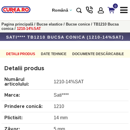
0
Română
Pagina principală
/
Bucse elastice
/
Bucse conice
/
TB1210 Bucsa
conica
/
1210-14%SAT
SATI**** TB1210 BUCSA CONICA (1210-14%SAT)
DETALII PRODUS
DATE TEHNICE
DOCUMENTE DESCĂRCABILE
Detalii produs
Numărul
1210-14%SAT
articolului:
Sati****
Marca:
1210
Prindere conică:
14 mm
Plictisit:
5 mm
Zăvor: