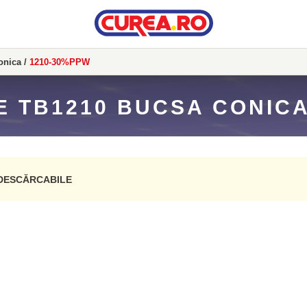
onica
/
1210-30%PPW
 TB1210 BUCSA CONICA
DESCĂRCABILE