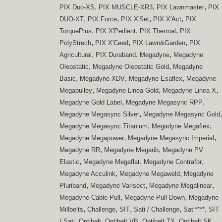
,
,
,
PIX Duo-XS
PIX MUSCLE-XR3
PIX Lawnmaster
PIX
,
,
,
,
DUO-XT
PIX Force
PIX X'Set
PIX X'Act
PIX
,
,
,
TorquePlus
PIX X'Pedient
PIX Thermal
PIX
,
,
,
PolyStrech
PIX X'Ceed
PIX Lawn&Garden
PIX
,
,
,
Agricultural
PIX Duraband
Megadyne
Megadyne
,
,
Oleostatic
Megadyne Oleostatic Gold
Megadyne
,
,
,
Basic
Megadyne XDV
Megadyne Esaflex
Megadyne
,
,
,
Megapulley
Megadyne Linea Gold
Megadyne Linea X
,
,
Megadyne Gold Label
Megadyne Megasync RPP
,
,
Megadyne Megasync Silver
Megadyne Megasync Gold
,
,
Megadyne Megasync Titanium
Megadyne Megaflex
,
,
Megadyne Megapower
Megadyne Megasync Imperial
,
,
Megadyne RR
Megadyne Megarib
Megadyne PV
,
,
,
Elastic
Megadyne Megaflat
Megadyne Contrafor
,
,
Megadyne Acculink
Megadyne Megaweld
Megadyne
,
,
,
Pluriband
Megadyne Varisect
Megadyne Megalinear
,
,
Megadyne Cable Pull
Megadyne Pull Down
Megadyne
,
,
,
,
,
Millbelts
Challenge
SIT
Sati / Challenge
Sati****
SIT
,
,
,
,
,
/ Sati
Optibelt
Optibelt VB
Optibelt TX
Optibelt SK