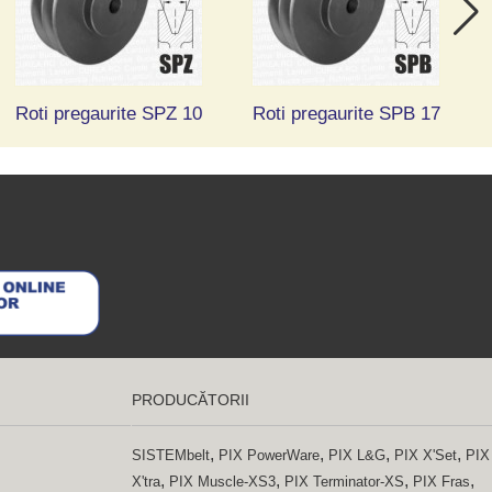
Roti pregaurite SPZ 10
Roti pregaurite SPB 17
PRODUCĂTORII
,
,
,
,
SISTEMbelt
PIX PowerWare
PIX L&G
PIX X'Set
PIX
,
,
,
,
X'tra
PIX Muscle-XS3
PIX Terminator-XS
PIX Fras