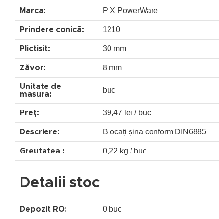
PIX PowerWare
Marca:
1210
Prindere conică:
30 mm
Plictisit:
8 mm
Zăvor:
Unitate de
buc
masura:
39,47 lei / buc
Preţ:
Blocați șina conform DIN6885
Descriere:
0,22 kg / buc
Greutatea :
Detalii stoc
0 buc
Depozit RO: