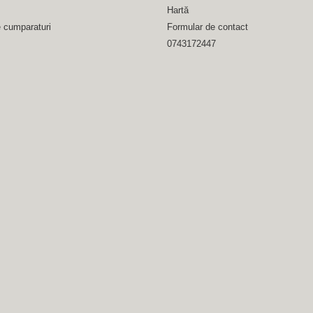
Hartă
e cumparaturi
Formular de contact
0743172447