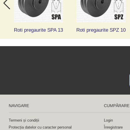
7
Roti pregaurite SPA 13
Roti pregaurite SPZ 10
NAVIGARE
CUMPĂRARE
Termeni și condiții
Login
Protecția datelor cu caracter personal
Înregistrare